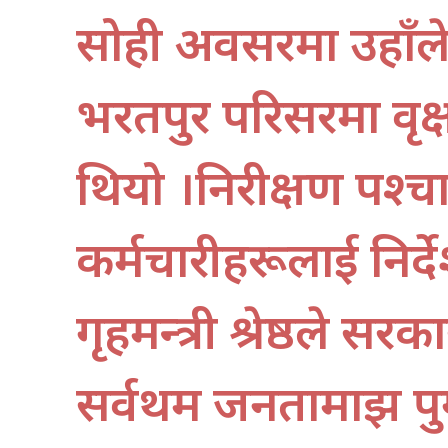
सोही अवसरमा उहाँले न
भरतपुर परिसरमा वृक
थियो ।निरीक्षण पश्चात
कर्मचारीहरूलाई निर्देश
गृहमन्त्री श्रेष्ठले सर
सर्वप्रथम जनतामाझ पुग