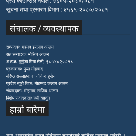
प्रेस काउन्सिल नेपाल : ४६०५-२०८०/०८१
सूचना तथा प्रसारण विभाग : ४५६५-२०८०/२०८१
संचालक / व्यवस्थापक
सम्पादकः महमद इस्लाम आलम
सह सम्पादकः मोसिन आलम
अध्यक्षः मुर्तुजा मिया तेली, ९८५४०२०८१८
प्रकाशकः फुल मोहम्मद
बरिष्ठ सल्लाहकारः गोविन्द हुसेन
प्रदेश ब्यूरो चिफः मोहम्मद कलाम आलम
संवाददाताः मोहम्मद साजिद आलम
बिशेष संवाददाताः रुवी खातुन
हाम्रो बारेमा
यस अनलाईन न्युज पोर्टलमा तपाईंलाई हार्दिक स्वागत गर्दछौ ।