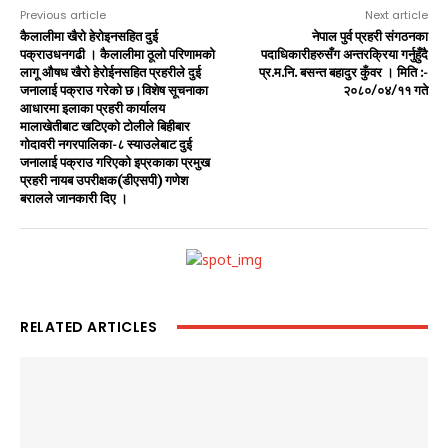
Previous article
Next article
कैलालीमा खैरो हेरोइनसहित दुई
नेपाल पुर्व प्रहरी संगठनका
पक्राउधनगढी । कैलालीमा ठूलो परिणामको
पदाधिकारीहरुसँग अन्तरक्रिया गर्नुहुँदै
लागू औषध खैरो हेरोईनसहित प्रहरीले दुई
प्र.म.नि. बसन्त बहादुर कुँवर । मिति :-
जनालाई पक्राउ गरेको छ।विशेष सूचनाका
२०८०/०४/११ गते
आधारमा इलाका प्रहरी कार्यालय
मालाखेतीबाट खटिएको टोलीले बिहीबार
गोदावरी नगरपालिका-८ स्याउलेबाट दुई
जनालाई पक्राउ गरिएको इप्रकाका प्रमुख
प्रहरी नायब उपरीक्षक(डीएसपी) गणेश
बरालले जानकारी दिए ।
RELATED ARTICLES