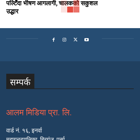
पल्टिँदा भीषण आगलागी, चालकको सकुशल
उद्धार
सम्पर्क
आलम मिडिया प्रा. लि.
वार्ड नं. १६, इनर्वा
महागनरपालिका, बिरगंज, पर्सा