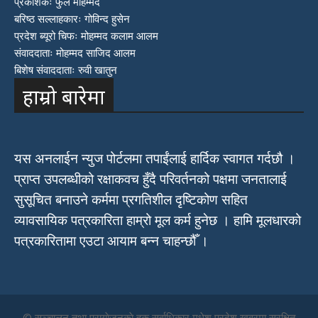
प्रकाशकः फुल मोहम्मद
बरिष्ठ सल्लाहकारः गोविन्द हुसेन
प्रदेश ब्यूरो चिफः मोहम्मद कलाम आलम
संवाददाताः मोहम्मद साजिद आलम
बिशेष संवाददाताः रुवी खातुन
हाम्रो बारेमा
यस अनलाईन न्युज पोर्टलमा तपाईंलाई हार्दिक स्वागत गर्दछौ ।
प्राप्त उपलब्धीको रक्षाकवच हुँदै परिवर्तनको पक्षमा जनतालाई
सुसूचित बनाउने कर्ममा प्रगतिशील दृष्टिकोण सहित
व्यावसायिक पत्रकारिता हाम्रो मूल कर्म हुनेछ । हामि मूलधारको
पत्रकारितामा एउटा आयाम बन्न चाहन्छौँ ।
© सञ्चालन तथा प्रायाेजनकाे हक सर्वाधिकार मधेश प्रदेश खवरमा सुरक्षित