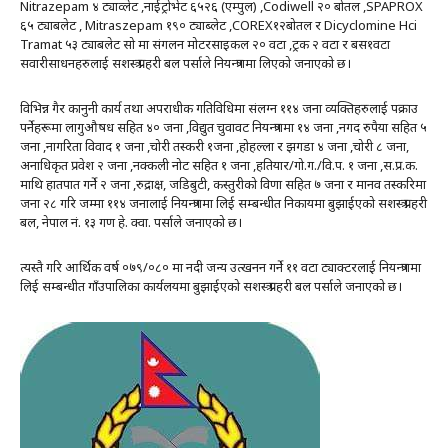
Nitrazepam ४ ट्याव्लेट ,नाईट्रोभेट ६५२६ (एम्पुल) ,Codiwell २० बोतल ,SPAPROX
६५ ट्याबलेट , Mitraszepam १९० ट्याब्लेट ,COREX१२बोतल र Dicyclomine Hci
Tramat ५३ ट्याबलेट सो मा संगलन मोटरसाइकल २० वटा ,ट्रक २ वटा र बस१वटा
सवारीसाधनहरुलाई सशस्त्र प्रहरी बल पर्साले नियन्त्रणमा लिएको जनाएको छ।
विभिन्न गैर कानुनी कार्य तथा अपराधीक गतिविधिमा संलग्न ११४ जना व्यक्तिहरुलाई पक्राउ
पर्नेहरूमा लागुऔषध सहित ४० जना ,विद्युत चुवावट नियन्त्रणमा १४ जना ,नगद रुपैया सहित ५
जना ,नागरिता विवाद १ जना ,चोरी तस्करी १जना ,होहल्ला र झगडा ४ जना ,चोरी ८ जना,
अनाधिकृत प्रवेश २ जना ,नक्कली नोट सहित १ जना ,हतियार/गो.ग./वि.प. १ जना ,स.प्र.क.
माथि हातपात गर्ने २ जना ,रुद्राक्ष, जडिबुटी, कस्तुरीको विणा सहित ७ जना र मानव तस्करिमा
जना २८ गरि जम्मा ११४ जनालाई नियन्त्रणमा लिई सम्बन्धीत निकायमा बुझाईएको सशस्त्र प्रहरी
बल, नेपाल नं. १३ गण हे. क्वा. पर्साले जनाएको छ।
त्यस्तै गरि आर्थिक वर्ष ०७९/०८० मा नदी जन्य उत्खनन गर्ने ११ वटा ट्याक्टरलाई नियन्त्रणमा
लिई सम्बन्धीत गाँउपालिका कार्यलयमा बुझाईएको सशस्त्र प्रहरी बल पर्साले जनाएको छ।