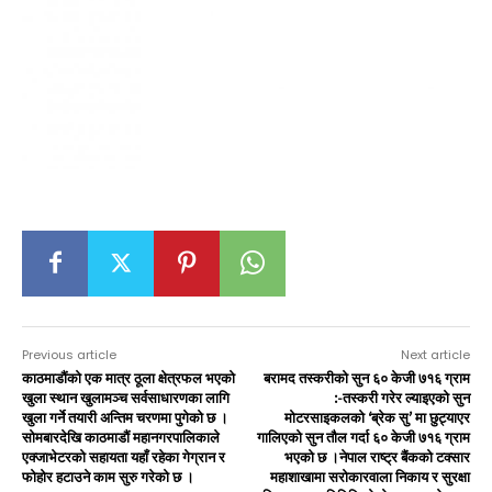
Previous article
Next article
काठमाडौंकाे एक मात्र ठूला क्षेत्रफल भएको
बरामद तस्करीको सुन ६० केजी ७१६ ग्राम
खुला स्थान खुलामञ्च सर्वसाधारणका लागि
:-तस्करी गरेर ल्याइएको सुन
खुला गर्ने तयारी अन्तिम चरणमा पुगेको छ ।
मोटरसाइकलको ‘ब्रेक सु’ मा छुट्याएर
सोमबारदेखि काठमाडौं महानगरपालिकाले
गालिएको सुन तौल गर्दा ६० केजी ७१६ ग्राम
एक्जाभेटरको सहायता यहाँ रहेका गेग्रान र
भएको छ ।नेपाल राष्ट्र बैंकको टक्सार
फोहोर हटाउने काम सुरु गरेको छ ।
महाशाखामा सरोकारवाला निकाय र सुरक्षा