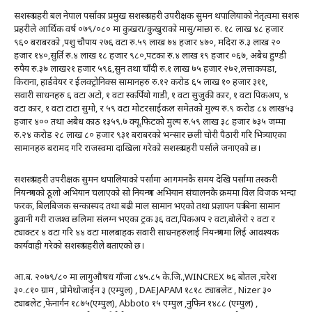
सशस्त्र प्रहरी बल नेपाल पर्साका प्रमुख सशस्त्र प्रहरी उपरीक्षक सुमन थपालियाको नेतृत्वमा सशस्त्र
प्रहरीले आर्थिक वर्ष ०७९/०८० मा कुखरा/कुखुराको मासु/माछा रु. १८ लाख ४८ हजार
९६० बराबरको ,पशु चौपाय २७६ वटा रु.५९ लाख ७४ हजार ४७०, मदिरा रु.३ लाख २०
हजार १४०,सुर्ति रु.४ लाख १८ हजार ९८०,पटका रु.४ लाख १९ हजार ०६७, अबैध हुण्डी
रुपैय रु.३७ लाख२१ हजार ५९६,सुन तथा चाँदी रु.१ लाख ७५ हजार २७२,लत्ताकपडा,
किराना, हार्डवेयर र ईलक्ट्रोनिक्स सामानहरु रु.१२ करोड ६५ लाख १० हजार ३११,
सवारी साधनहरु ६ वटा अटो, १ वटा स्कर्पियो गाडी, १ वटा सुजुकी कार, १ वटा पिकअप, ४
वटा कार, १ वटा टाटा सुमो, र ५९ वटा मोटरसाईकल समेतको मुल्य रु.९ करोड ८४ लाख५३
हजार ४०० तथा अबैध काठ १३५९.७ क्यू.फिटको मुल्य रु.५९ लाख ३८ हजार ७३५ जम्मा
रु.२४ करोड २८ लाख ८० हजार ९३१ बराबरको भन्सार छली चोरी पैठारी गरि भित्र्याएका
सामानहरु बरामद गरि राजस्वमा दाखिला गरेको सशस्त्र प्रहरी पर्साले जनाएको छ।
सशस्त्र प्रहरी उपरीक्षक सुमन थपालियाको पर्सामा आगमनकै समय देखि पर्सामा तस्करी
नियन्त्रणको ठूलो अभियान चलाएको सो नियन्त्रण अभियान संचालनकै क्रममा विल विजक भन्दा
फरक, बिलबिजक सन्कास्पद तथा बढी माल सामान भएको तथा प्रज्ञापन पत्र बिना सामान
ढुवानी गरी राजश्व छलिमा संलग्न भएका ट्रक ३६ वटा,पिकअप २ वटा,बोलेरो २ वटा र
ट्याक्टर ४ वटा गरि ४४ वटा मालबाहक सवारी साधनहरुलाई नियन्त्रणमा लिई आवश्यक
कार्यवाही गरेको सशस्त्र प्रहरीले बताएको छ।
आ.ब. २०७९/८० मा लागुऔषध गाँजा ८४५.८५ के.जि.,WINCREX ७६ बोतल ,चरेश
३०.८१० ग्राम , प्रोमेथोजाईन ३ (एम्पुल) , DAEJAPAM १८१८ ट्याबलेट , Nizer ३०
ट्याबलेट ,फेनार्गन १८७५(एम्पुल), Abboto १५ एम्पुल ,नुफिन १४८८ (एम्पुल) ,