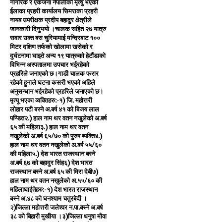
नागरिक र एकजना नेपालीको मृत्यु भएको
ईलाका प्रहरी कार्यालय सिमराका प्रहरी
नायब उपरीक्षक प्रदीप बहादुर क्षेत्रीले
जानकारी दिनुभयो ।चालक सहित २७ यात्रु
सवार उक्त बस चुरियामाई मन्दिरबाट १००
मिटर दक्षिण तर्फको खोलामा खसेको र
दुर्घटनामा घाइते अन्य १९ यात्रुको हेटौंडाको
विभिन्न अस्पतालमा उपचार भईरहेको
प्रहरिले जनाएको छ।गाडी चालक फरार
रहेको हुनाले घटना कसरी भएको अहिले
अनुसन्धान भईरहेको प्रहरिले जनाएको छ।
मृत्यू भएका व्यक्तिहरु:-१) जि. महोत्तरी
लोहार पटी बस्ने अ.बर्ष ४१ को बिजय लाल
पण्डित२.) हाल नाम थर वतन नखुलेको अ.बर्ष
६५ की महिला३.) हाल नाम थर वतन
नखुलेको अ.बर्ष ६५/७० को पुरुष ब्यक्ति४.)
हाल नाम थर वतन नखुलेको अ.बर्ष ५५/६०
की महिला५.) देश भारत राजस्थान बस्ने
अ.बर्ष ६७ को बहादुर सिंह६) देश भारत
राजस्थान बस्ने अ.बर्ष ६५ की मिरा देबी७)
हाल नाम थर वतन नखुलेको अ.५५/६० की
महिलाघाईतेहरु:-१) देश भारत राजस्थान
बस्ने अ.४८ को घनश्याम चतुरबेदी ।
२)जिल्ला महोत्तरी जलेश्वर न.पा.बस्ने अ.बर्ष
३८ को बिहारी मुखीया ।३)जिल्ला धनुषा मौवा