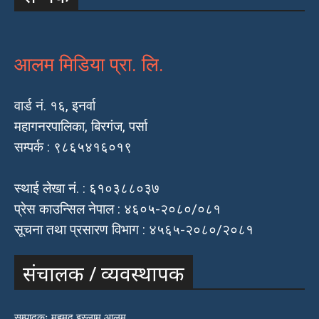
आलम मिडिया प्रा. लि.
वार्ड नं. १६, इनर्वा
महागनरपालिका, बिरगंज, पर्सा
सम्पर्क : ९८६५४१६०१९
स्थाई लेखा नं. : ६१०३८८०३७
प्रेस काउन्सिल नेपाल : ४६०५-२०८०/०८१
सूचना तथा प्रसारण विभाग : ४५६५-२०८०/२०८१
संचालक / व्यवस्थापक
सम्पादकः महमद इस्लाम आलम