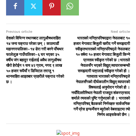
Previous article
Next article
देशको विभिन्न स्थानबाट लागुऔषधसहित
भारतको मन्त्रिपरिषदद्वारा नेपालबाट १०
१४ जना पक्राउ परेका छन् । काठमाडौं
हजार मेगावाट बिजुली खरीद गर्ने समझदारी
महानगरपालिका–१४ डेरा गरी बस्ने पाँचथर
स्वीकृतभारतको मन्त्रिपरिषद्ले नेपालबाट
फालेलुङ गाउँपालिका–६ घर भएका ३५
१० वर्षमा १० हजार मेगावाट बिजुली किन्ने
वर्षीय जंग बहादुर राईलाई अवैध लागूऔषध
प्रस्ताव स्वीकृत गरेको छ ।भारतले
खैरो हेरोईन १ सय ४२ ग्राम, नगद ९ लाख
नेपालसँग भएको विद्युत् व्यापारसम्बन्धी
५० हजार रूपैयाँ र डिजिटल तराजु १
समझदारी पत्रलाई स्वीकृत गरेको हो ।
थानसहित आइतबार प्रहरीले पक्राउ गरेको
गतसाता भारतको मन्त्रिपरिषद्ले
छ ।
नेपालसँगको दीर्घकालीन विद्युत् व्यापारको
विषयलाई अनुमोदन गरेको हो ।
नयाँदिल्लीस्थित नेपाली राजदूत शंकरप्रसाद
शर्माले त्यसको पुष्टि गर्नुभएको हो । भारतको
मन्त्रिपरिषद् बैठकको निर्णयहरु सार्वजनिक
गर्ने प्रेस इन्फर्मेसन ब्युरोको वेबसाइटमा त्यो
निर्णय आइसकेको छैन ।