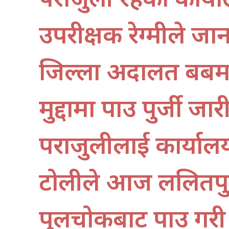
उपरीक्षक रेग्मीले ज
जिल्ला अदालत बबम
मुद्दामा पक्राउ पुर्जी
पराजुलीलाई कार्याल
टोलीले आज ललितपु
पुलचोकबाट पक्राउ ग