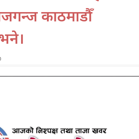
ाराजगन्ज काठमाडौँ
भने।
0