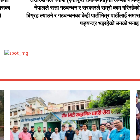
ुवकको
सत्तारुढ दल नेकपा (एकीकृत समाजवादी)का अध्यक्ष माधवक
बासका
नेपालले सत्ता गठबन्धन र सरकारले राम्राे काम गरिरहेकाे
ो
बिग्रह ल्याउने र गठबन्धनका केही पार्टीभित्र पार्टीलाई समाप्त प
षड्यन्त्र भइरहेकाे उनकाे भना