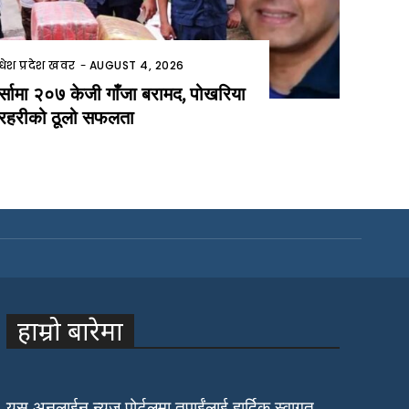
धेश प्रदेश खवर
-
AUGUST 4, 2026
र्सामा २०७ केजी गाँजा बरामद, पोखरिया
्रहरीको ठूलो सफलता
हाम्रो बारेमा
यस अनलाईन न्युज पोर्टलमा तपाईंलाई हार्दिक स्वागत