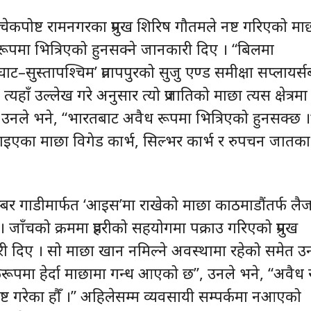
न चेकपोष्ट रामनगरका प्रमुख शिरिष गौतमले नष्ट गरिएको मा
पमा भित्रिएको हुनसक्ने जानकारी दिए । “बिलमा
ाट–सुस्तापश्चिम’ प्रतापपुरको सुजु एण्ड समीक्षा सप्लायर्स
्यहाँ उल्लेख गरे अनुसार त्यो प्रजातिको माछा त्यस क्षेत्रमा
उनले भने, “भारतबाट अवैध रूपमा भित्रिएको हुनसक्छ ।
ाइएका माछा विगेड कार्भ, सिल्भर कार्भ र रुपचन जातका
्बर गाडीमार्फत ‘आइस’मा राखेको माछा काठमाडौंतर्फ लै
जाँचको क्रममा प्रहरीको सहयोगमा पक्राउ गरिएको प्रमुख
 दिए । सो माछा खान नमिल्ने अवस्थामा रहेको समेत उ
ूपमा हेर्दा माछामा गन्ध आएको छ”, उनले भने, “अवैध 
ट गरेका हौँ ।” अहिलेसम्म व्यवसायी सम्पर्कमा नआएको