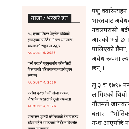
पशु क्वारेन्टाइ
ताजा / भरखरै प्राप्त
भारतबाट अवैधरू
नवलपरासी ‘बर्दघ
१२ हजार लिटर पेट्रोल बोकेको
आएको भन्ने छ । त
ट्याङ्कर पल्टिँदा भीषण आगलागी,
चालकको सकुशल उद्धार
पालिएको छैन”, 
AUGUST 6, 2026
अवैध रूपमा ल्य
पर्सा प्रहरी प्रमुखसँग ग्रीनसिटी
छन् ।
बिरगंजको परिचयात्मक कार्यक्रम
सम्पन्न
AUGUST 4, 2026
लु ३ च १७९४ नम
लागिएको थियो । 
पर्सामा २०७ केजी गाँजा बरामद,
पोखरिया प्रहरीको ठूलो सफलता
गौतमले जानकारी
AUGUST 4, 2026
बताए । “भौतिकर
सशस्त्र प्रहरी बरैनियाको ईन्सपेकटर
गन्ध आएपछि नष्
चौलागाईले संगठनको निर्देशन विपरीत
घुमुवा परिचालन