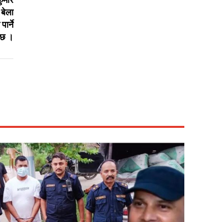
ुमार
 बेला
ार्ने
इ छ ।