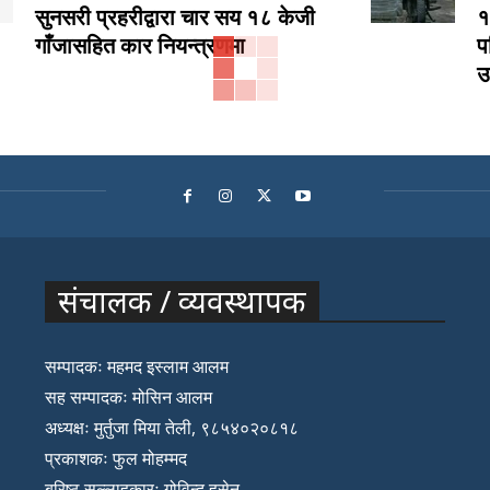
सुनसरी प्रहरीद्वारा चार सय १८ केजी
१
गाँजासहित कार नियन्त्रणमा
प
उ
संचालक / व्यवस्थापक
सम्पादकः महमद इस्लाम आलम
सह सम्पादकः मोसिन आलम
अध्यक्षः मुर्तुजा मिया तेली, ९८५४०२०८१८
प्रकाशकः फुल मोहम्मद
बरिष्ठ सल्लाहकारः गोविन्द हुसेन