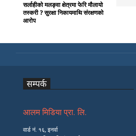
सर्लाहीको मलङ्वा क्षेत्रमा फेरि मौलायो
तस्करी ? सुरक्षा निकायमाथि संरक्षणको
आरोप
सम्पर्क
आलम मिडिया प्रा. लि.
वार्ड नं. १६, इनर्वा