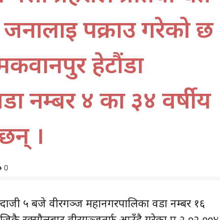
नालाई पक्राउ गरेको छ 
 मकवानपुर हेटौंडा
 नम्बर ४ का ३४ वर्षीय
छन् ।
0
्दाजी ५ बजे वीरगञ्ज महानगरपालिका वडा नम्बर १६
नजिकै रक्सौलबाट वीरगञ्जतर्फ आउँदै गरेका प्र.२-०२-००४