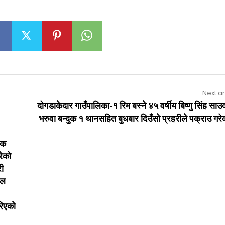
Next ar
दोगडाकेदार गाउँपालिका-१ रिम बस्ने ४५ वर्षीय बिष्णु सिंह सा
भरुवा बन्दुक १ थानसहित बुधबार दिउँसो प्रहरीले पक्राउ गर
रक
रेको
री
िल
रिएको