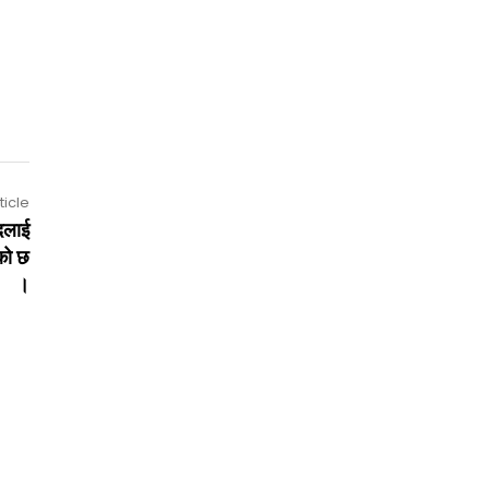
ticle
उदलाई
ेको छ
।