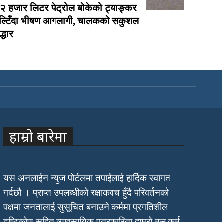
२ हजार लिटर पेट्रोल बोकेको ट्याङ्कर
ल्टिँदा भीषण आगलागी, चालकको सकुशल
द्धार
हाम्रो बारेमा
यस अनलाईन न्युज पोर्टलमा तपाईंलाई हार्दिक स्वागत
गर्दछौ । प्राप्त उपलब्धीको रक्षाकवच हुँदै परिवर्तनको
पक्षमा जनतालाई सुसूचित बनाउने कर्ममा प्रगतिशील
दृष्टिकोण सहित व्यावसायिक पत्रकारिता हाम्रो मूल कर्म