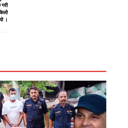
ङ गरी
 किलो
यो ।