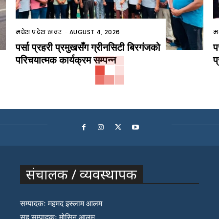
मधेश प्रदेश खवर
-
AUGUST 4, 2026
म
पर्सा प्रहरी प्रमुखसँग ग्रीनसिटी बिरगंजको
प
परिचयात्मक कार्यक्रम सम्पन्न
प
संचालक / व्यवस्थापक
सम्पादकः महमद इस्लाम आलम
सह सम्पादकः मोसिन आलम