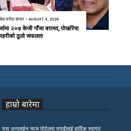
धेश प्रदेश खवर
-
AUGUST 4, 2026
र्सामा २०७ केजी गाँजा बरामद, पोखरिया
्रहरीको ठूलो सफलता
हाम्रो बारेमा
यस अनलाईन न्युज पोर्टलमा तपाईंलाई हार्दिक स्वागत