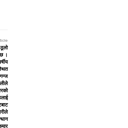
ticle
 ठूलो
 छ ।
र्षीय
स्थित
गन्ज
ोलीले
बरको
्ठलाई
टबाट
रीले
्धान
कुमार