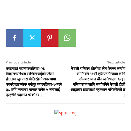
Previous article
Next article
काठमाडौं महानगरपालिका-२६
नेपाली राष्ट्रिय टोलीका लेग स्पिनर सन्दीप
मित्रनगरस्थित आस्विन राईको परेली
लामिछाने १९औं एसियन गेम्सका लागि
होटलमा जुवातास खेलिरहेको अवस्थामा
सोमबार आज चीन जाने भएका छन्।
काभ्रेपलाञ्चोक नमोबुद्द नगरपलिका-७ बस्ने
एसियाडका लागि सन्दीपबिनै नेपाली टोली
३८ वर्षीय नारायण खनाल समेत ५ जनालाई
आइतबार हाङजाओ प्रस्थान गरिसकेको छ
प्रहरीले पक्राउ गरेको छ ।
।