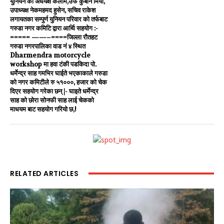
युनियन का अधयक्ष कलाम,उर्फ कुर्बान मियाँ,
उपाध्यक्ष नेकमहमद हुसेन, सचिव राकेश
लगायतका सम्पुर्ण युनियन परिवार को तर्फबाट
गरुडा नगर कमिटि द्वारा आर्थि सहयोग :-
===== ——–====जिल्ला रौतहट
गरुडा नगरपालिका वाड नं ४ स्थित
Dharmendra motorcycle
workshop मा हवा टंकी पडकिदा पो.
धर्मेन्द्र साह गमभिर घाईते भएकाकाले गरुडा
को नगर कमिटीले रु ५१०००, हजार को चेक
दिएर सहयोग गरेका छन् |- घाइते धर्मेन्द्र
साह को छोरा सोनफी साह लाई चेकको
माधयम बाट सहयोग गरियो छ,!
RELATED ARTICLES