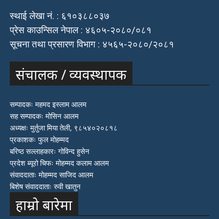
स्थाई लेखा नं. : ६१०३८८०३७
प्रेस काउन्सिल नेपाल : ४६०५-२०८०/०८१
सूचना तथा प्रसारण विभाग : ४५६५-२०८०/२०८१
संचालक / व्यवस्थापक
सम्पादकः महमद इस्लाम आलम
सह सम्पादकः मोसिन आलम
अध्यक्षः मुर्तुजा मिया तेली, ९८५४०२०८१८
प्रकाशकः फुल मोहम्मद
बरिष्ठ सल्लाहकारः गोविन्द हुसेन
प्रदेश ब्यूरो चिफः मोहम्मद कलाम आलम
संवाददाताः मोहम्मद साजिद आलम
बिशेष संवाददाताः रुवी खातुन
हाम्रो बारेमा