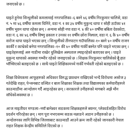
जनाएको छ ।
घाइते हुनेमा सिन्धुलीको कमलामाई नगरपालिका–६ बस्ने ४६ वर्षीय निरकुमार चालिसे, वडा
नंं. ५ मा ४६ वर्षीया कमला घिमिरे, वडा नं. १ का ३४ वर्षीय मुकुन्द थापा र सोही ठाउँका ४१
वर्षीय भुवन थापा रहेका छन् । अन्यमा सोही नपा वडा नं. ४ की ४० वर्षीया बबिता देवकोटा,
वडा नं. ६ का ४६ वर्षीय विष्णु ढकाल र उनका ११ वर्षीय छोरा निश्चल, वडा नं. ६ कै ४० वर्षीय
सरोज थापा घाइते भएका छन् । सिन्धुलीको तीनपाटन गाउँपालिका-१० बस्ने ४० वर्षीय राजन
कार्की र काभ्रेको बनेपा नगरपालिका–१० की ४० वर्षीया गार्की बस्नेत पनि घाइते भएका छन् ।
घाइतेहरुलाई अरु गाडीमा राखेर धुलिखेल अस्पताल ल्याइरहेको बताएका छन् । घाइते
मुकुन्द थापाकाे अवस्था गम्भीर रहेकाे जनाइएकाे छ । शिक्षक निरकुमार चालिसेकाे दुवै हात
भाँच्चिएकाे बताइएकाे छ । साथै घाइते शिक्षिकामध्ये गार्की गर्भवती रहेकाे बताइएकाे छ ।
शिक्षा विधेयकमा आफूहरुको अधिकार विरुद्ध प्रावधान राखिएको भन्दै विरोधमा असोज ३
गतेदेखि राहत, पेन्सनबाट वञ्चित र बाल शिक्षाका शिक्षक तथा विद्यालयका कर्मचारीहरुले
काठमाडौंमा आन्दोलन गर्दै आइरहेका छन् । सरकारले उनीहरुको मागबारे अझै मौन
साँधेकोअवस्था छ ।
आज माइतीघर मण्डला–नयाँ बानेश्वर सडकमा शिक्षकहरुले ब्यानर, प्लेकार्डसहित विरोध
प्रदर्शन गरिरहेका छन् । माग पूरा नभएसम्म सडक नछाडने अडान उनीहरुको छ ।
अन्दोलनका लागि विभिन्न जिल्लाबाट काठमाडौं आउने क्रम जारी रहेको जानकारी नेपाल
राहत शिक्षक केन्द्रीय समितिले दिएको छ ।