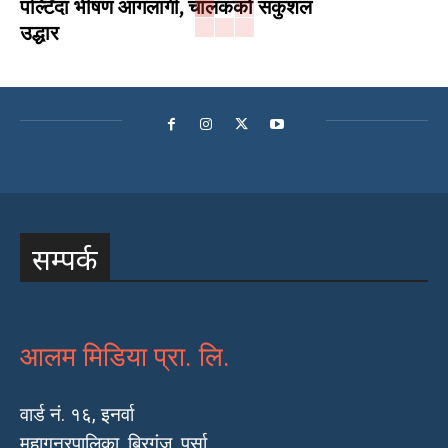
पल्टिँदा भीषण आगलागी, चालकको सकुशल
उद्धार
सम्पर्क
आलम मिडिया प्रा. लि.
वार्ड नं. १६, इनर्वा
महागनरपालिका, बिरगंज, पर्सा