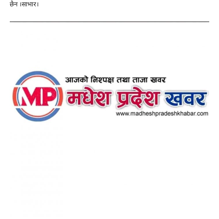
छैन ।साभार।