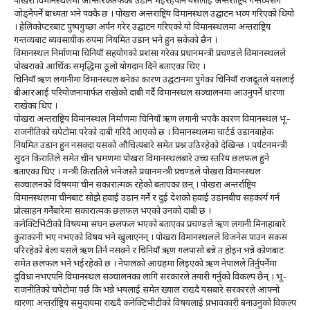
पोखरा विमानस्थलमा आन्तरिकतर्फका उडान भइरहेपनि यसलाई अन्तराष्ट्रिय गन्तव्यसँग
जोड्नैपर्ने बाध्यता भने पक्कै छ । पोखरा अन्तराष्ट्रिय विमानस्थल उद्घाटन भव्य गरिएको थियो
। हेलिकोप्टरबाट पुष्पगुच्छा अर्पन गरेर उद्घाटन गरिएको यो विमानस्थलमा अन्तराष्ट्रिय
गन्तव्यबाट ब्यवसायीक रुपमा नियमित उडान भने हुन सकेको छैन ।
विमानस्थल निर्माणमा चिनियाँ सहयोगको प्रशंसा गरेका प्रधानमन्त्री प्रचण्डले विमानस्थलले
पोखराको आर्थिक समृद्धिमा ठूलो योगदान दिने बताएका थिए ।
चिनियाँ ऋण लगानीमा विमानस्थल बनेका कारण उद्घटानमा पुगेका चिनियाँ राजदूतले यसलाई
बीआरआई परियोजनामार्फत राखेको दाबी गर्दै विमानस्थल सञ्चालनमा आउनुपर्ने धारणा
राखेका थिए ।
पोखरा अन्तराष्ट्रिय विमानस्थल निर्माणमा चिनियाँ ऋण लगानी भएकै कारण विमानस्थल भू–
राजनीतिको चपेटोमा परेको दाबी गरिदै आएको छ । विमानस्थलमा चार्टर्ड उडानबाहेक
नियमित उडान हुन नसक्दा यसको औचित्यबारे समेत प्रश्न उठिरहेको देखिन्छ । पर्यटनमन्त्री
सुदन किरातिले समेत चीन भ्रमणमा पोखरा विमानस्थलबारे उच्च स्तरिय छलफल हुने
बताएका थिए । मन्त्री किरातिले भनेजस्तै प्रधानमन्त्री प्रचण्डले पोखरा विमानस्थल
सञ्चालनको विषयमा चीन सकारात्मक रहेको बताएका छन् । पोखरा अन्तर्राष्ट्रिय
विमानस्थलमा चीनबाट सोझै हवाई उडान गर्ने र दुई देशको हवाई उडानबीच सहकार्य गर्न
प्रोत्साहन गर्नेबारेमा सकारात्मक छलफल भएको उनको दाबी छ ।
कनेक्टिभिटीको विषयमा सघन छलफल भएको बताएका प्रचण्डले ऋण लगानी मिनाहाबारे
कुराकानी भए नभएको विषय भने खुलाएनन् । पोखरा विमानस्थलले विजनेस पाउन सकस
परिरहेको बेला यसले ऋण तिर्न नसक्ने र चिनियाँ ऋण गलपासो बन्ने त होइन भन्ने कोणबाट
समेत छलफल भने भईरहेको छ । नेपालको आग्रहमा लिइएको ऋण नेपालले तिर्नुपर्नेमा
दुविधा नभएपनि विमानस्थल सञ्चालनका लागि सरकारले तयारी गर्नुको विकल्प छैन् । भू–
राजनीतिको चपेटोमा पर्छ कि भन्ने भयलाई समेत ख्याल राख्दै यसबारे सरकारले आफ्नो
धारणा अन्तर्राष्ट्रिय समुदायमा राख्दै कनेक्टिभीटीको विषयलाई प्रभावकारी बनाउनुको विकल्प