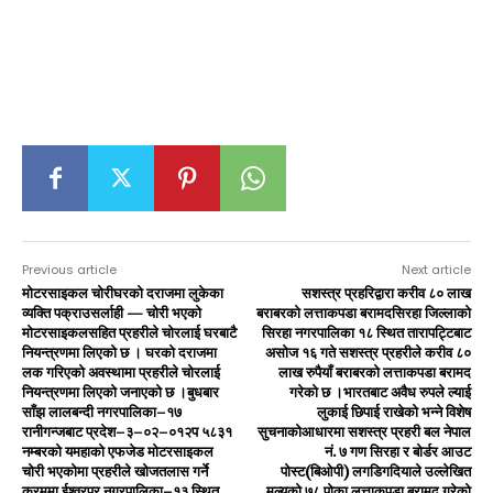
Previous article
Next article
मोटरसाइकल चोरीघरको दराजमा लुकेका
सशस्त्र प्रहरिद्वारा करीव ८० लाख
व्यक्ति पक्राउसर्लाही — चोरी भएको
बराबरको लत्ताकपडा बरामदसिरहा जिल्लाको
मोटरसाइकलसहित प्रहरीले चोरलाई घरबाटै
सिरहा नगरपालिका १८ स्थित तारापट्टिबाट
नियन्त्रणमा लिएको छ । घरको दराजमा
असोज १६ गते सशस्त्र प्रहरीले करीव ८०
लक गरिएको अवस्थामा प्रहरीले चोरलाई
लाख रुपैयाँ बराबरको लत्ताकपडा बरामद
नियन्त्रणमा लिएको जनाएको छ ।बुधबार
गरेको छ ।भारतबाट अवैध रुपले ल्याई
साँझ लालबन्दी नगरपालिका–१७
लुकाई छिपाई राखेको भन्ने विशेष
रानीगन्जबाट प्रदेश–३–०२–०१२प ५८३१
सुचनाकोआधारमा सशस्त्र प्रहरी बल नेपाल
नम्बरको यमहाको एफजेड मोटरसाइकल
नं. ७ गण सिरहा र बोर्डर आउट
चोरी भएकोमा प्रहरीले खोजतलास गर्ने
पोस्ट(बिओपी) लगडिगदियाले उल्लेखित
क्रममा ईश्वरपुर नगरपालिका–१३ स्थित
मुल्यको ७८ पोका लत्ताकपडा बरामद गरेको