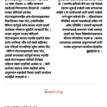
१२ नम्बर टोलका २८ वर्षीय रामकरण
हो ।स्थानीय वासिको तीन वटा गाई गोठको
महतोलाई नियन्त्रणमा लिएको हो ।महतोको
टहरामा लुकाई राखेको उक्त लत्ताकपडा
घरबाट चोरिएको एफजेड
कहिले र के प्रयोजनको लागि कस्ले राखेको
मोटरसाइकलसहित अन्य मोटरसाइकलबाट
भन्ने खुल्न सकेको छैन । पछिल्लोसमय
निकालिएका नम्बर प्लेट, ट्यांकीसहित
नजिकिदै आएको चाडपर्वलाई लक्षित गरी
विभिन्न पार्टपूर्जा समेत बरामद भएको प्रहरी
अवैध गतिविधि र तस्करी बढ्नसक्ने
उपरीक्षक नरेशराज सुवेदीले जानकारी दिए ।
सम्भावनालाई मध्यनजर राख्दै सशस्त्र
उनका अनुसार घरबाट चोरिएको
प्रहरी बल नेपाल विशेषयोजनाकासाथ
मोटरसाइकल बरामद भएपछि प्रहरीले शंका
सीमामा परिचालित भएको छ ।बरामद
लागेर घरभित्र जाँच गर्दा महतो बाहिरबाट
लत्ताकपडा आवश्यक अनुसन्धानको लागि
लक गरिएको दराजभित्र लुकेर बसेका थिए
राजश्व अनुसन्धान कार्यालय ईटहरीमा
।विभिन्न मोटरसाइकलको नम्बर प्लेट,
बुझाईएको छ ।
ट्यांकी लगायतका पार्टपूर्जा बरामद भएपछि
महतो मोटरसाइकल चोरीको गिरोहमा
सक्रिय रहेको प्रहरीको आशंका छ । चोरी
आरोपमा पक्राउ परेका महतोको बारेमा
अनुसन्धान भइरहेको जिल्ला प्रहरी कार्यालय
सर्लाहीले जनाएको छ ।