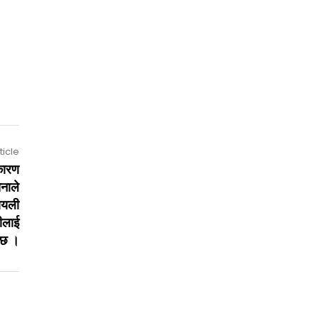
ticle
कारण
नाले
ायली
हीलाई
ो छ ।