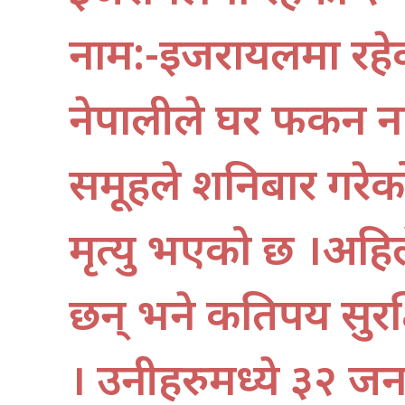
नाम:-इजरायलमा रहे
नेपालीले घर फर्किन
समूहले शनिबार गरे
मृत्यु भएको छ ।अहिल
छन् भने कतिपय सुरक
। उनीहरुमध्ये ३२ जना