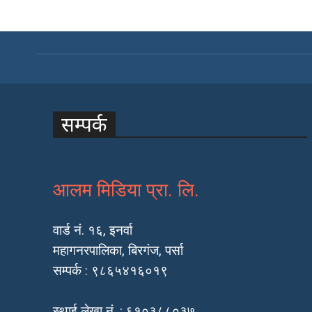
सम्पर्क
आलम मिडिया प्रा. लि.
वार्ड नं. १६, इनर्वा
महागनरपालिका, बिरगंज, पर्सा
सम्पर्क : ९८६५४१६०१९
स्थाई लेखा नं. : ६१०३८८०३७