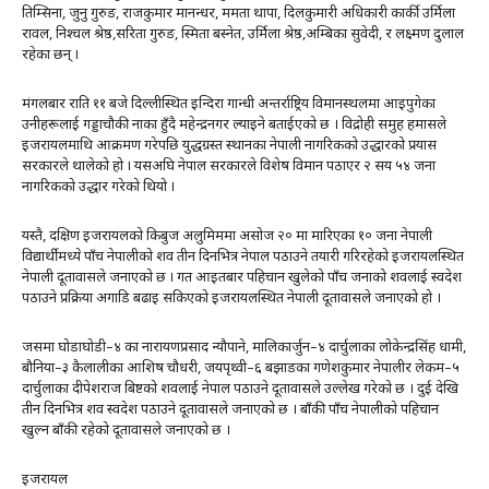
तिम्सिना, जुनु गुरुङ, राजकुमार मानन्धर, ममता थापा, दिलकुमारी अधिकारी कार्की उर्मिला
रावल, निश्चल श्रेष्ठ,सरिता गुरुङ, स्मिता बस्नेत, उर्मिला श्रेष्ठ,अम्बिका सुवेदी, र लक्ष्मण दुलाल
रहेका छन् ।
मंगलबार राति ११ बजे दिल्लीस्थित इन्दिरा गान्धी अन्तर्राष्ट्रिय विमानस्थलमा आइपुगेका
उनीहरूलाई गड्डाचौकी नाका हुँदै महेन्द्रनगर ल्याइने बताईएको छ । विद्रोही समुह हमासले
इजरायलमाथि आक्रमण गरेपछि युद्धग्रस्त स्थानका नेपाली नागरिकको उद्धारको प्रयास
सरकारले थालेको हो । यसअघि नेपाल सरकारले विशेष विमान पठाएर २ सय ५४ जना
नागरिकको उद्धार गरेको थियो ।
यस्तै, दक्षिण इजरायलको किबुज अलुमिममा असोज २० मा मारिएका १० जना नेपाली
विद्यार्थीमध्ये पाँच नेपालीको शव तीन दिनभित्र नेपाल पठाउने तयारी गरिरहेको इजरायलस्थित
नेपाली दूतावासले जनाएको छ । गत आइतबार पहिचान खुलेको पाँच जनाको शवलाई स्वदेश
पठाउने प्रक्रिया अगाडि बढाइ सकिएको इजरायलस्थित नेपाली दूतावासले जनाएको हो ।
जसमा घोडाघोडी–४ का नारायणप्रसाद न्यौपाने, मालिकार्जुन–४ दार्चुलाका लोकेन्द्रसिंह धामी,
बौनिया–३ कैलालीका आशिष चौधरी, जयपृथ्वी–६ बझाङका गणेशकुमार नेपालीर लेकम–५
दार्चुलाका दीपेशराज बिष्टको शवलाई नेपाल पठाउने दूतावासले उल्लेख गरेको छ । दुई देखि
तीन दिनभित्र शव स्वदेश पठाउने दूतावासले जनाएको छ । बाँकी पाँच नेपालीको पहिचान
खुल्न बाँकी रहेको दूतावासले जनाएको छ ।
इजरायल