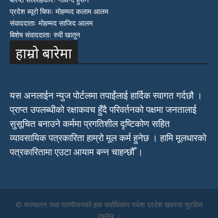
प्रदेश ब्यूरो चिफः मोहम्मद कलाम आलम
संवाददाताः मोहम्मद साजिद आलम
बिशेष संवाददाताः रुवी खातुन
हाम्रो बारेमा
यस अनलाईन न्युज पोर्टलमा तपाईंलाई हार्दिक स्वागत गर्दछौ ।
प्राप्त उपलब्धीको रक्षाकवच हुँदै परिवर्तनको पक्षमा जनतालाई
सुसूचित बनाउने कर्ममा प्रगतिशील दृष्टिकोण सहित
व्यावसायिक पत्रकारिता हाम्रो मूल कर्म हुनेछ । हामि मूलधारको
पत्रकारितामा एउटा आयाम बन्न चाहन्छौँ ।
© सञ्चालन तथा प्रायाेजनकाे हक सर्वाधिकार मधेश प्रदेश खवरमा सुरक्षित
रहनेछ ।