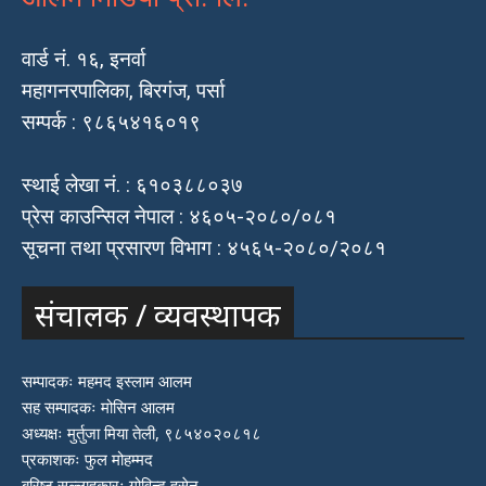
वार्ड नं. १६, इनर्वा
महागनरपालिका, बिरगंज, पर्सा
सम्पर्क : ९८६५४१६०१९
स्थाई लेखा नं. : ६१०३८८०३७
प्रेस काउन्सिल नेपाल : ४६०५-२०८०/०८१
सूचना तथा प्रसारण विभाग : ४५६५-२०८०/२०८१
संचालक / व्यवस्थापक
सम्पादकः महमद इस्लाम आलम
सह सम्पादकः मोसिन आलम
अध्यक्षः मुर्तुजा मिया तेली, ९८५४०२०८१८
प्रकाशकः फुल मोहम्मद
बरिष्ठ सल्लाहकारः गोविन्द हुसेन