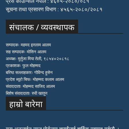
प्रेस काउन्सिल नेपाल : ४६०५-२०८०/०८१
सूचना तथा प्रसारण विभाग : ४५६५-२०८०/२०८१
संचालक / व्यवस्थापक
सम्पादकः महमद इस्लाम आलम
सह सम्पादकः मोसिन आलम
अध्यक्षः मुर्तुजा मिया तेली, ९८५४०२०८१८
प्रकाशकः फुल मोहम्मद
बरिष्ठ सल्लाहकारः गोविन्द हुसेन
प्रदेश ब्यूरो चिफः मोहम्मद कलाम आलम
संवाददाताः मोहम्मद साजिद आलम
बिशेष संवाददाताः रुवी खातुन
हाम्रो बारेमा