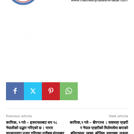
Previous article
Next article
कात्तिक, १ गते – इजरायलबाट थप १८
कात्तिक,१ गते – बीरगञ्ज । सशस्त्र प्रहरी
नेपालीको उद्धार गरिएको छ । भारत
र नेपाल प्रहरीको मिलेमतोमा बाराको
सरकारद्वारा उद्धार गरिएका उनीहरू मंगलबार
बलिरामपुर, छतवा, बरैनिया, मुसरहवा, लङडा