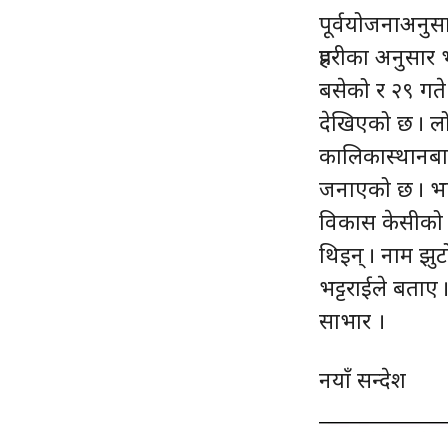
पूर्वयोजनाअनुस
प्रहरीका अनुस
बसेको र २९ गत
देखिएको छ । लो
कालिकास्थानबाट
जनाएको छ । भाव
विकास केसीको न
थिइन् । नाम झु
भट्टराईले बताए 
साभार ।
नयाँ सन्देश