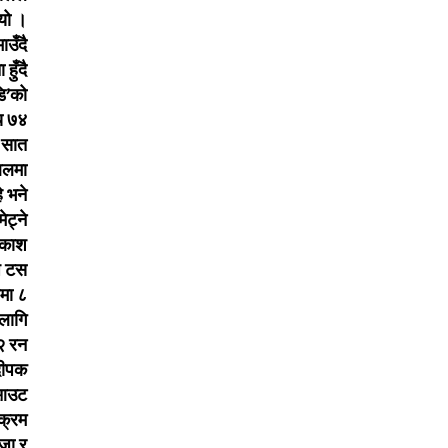
यो ।
उँदै
हुँदै
ि’को
य ७४
 सात
बलमा
 भने
ेट्ने
आकाश
ि टस
रमा ८
लागि
२ रन
दीपक
 आउट
क्रम
जा र