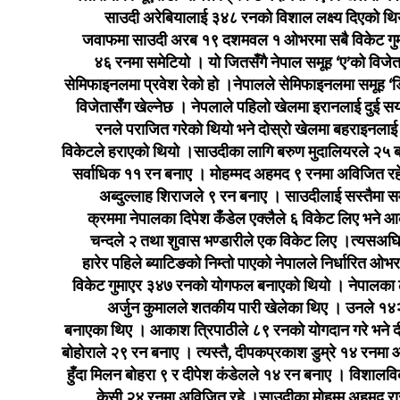
साउदी अरेबियालाई ३४८ रनको विशाल लक्ष्य दिएको थि
जवाफमा साउदी अरब १९ दशमवल १ ओभरमा सबै विकेट गुमा
४६ रनमा समेटियो । यो जितसँगै नेपाल समूह ‘ए’को विजेता 
सेमिफाइनलमा प्रवेश रेको हो ।नेपालले सेमिफाइनलमा समूह ‘ड
विजेतासँग खेल्नेछ । नेपलाले पहिलो खेलमा इरानलाई दुई स
रनले पराजित गरेको थियो भने दोस्रो खेलमा बहराइनलाई
विकेटले हराएको थियो ।साउदीका लागि बरुण मुदालियरले २५ 
सर्वाधिक ११ रन बनाए । मोहम्मद अहमद ९ रनमा अविजित रहे
अब्दुल्लाह शिराजले ९ रन बनाए । साउदीलाई सस्तैमा सम
क्रममा नेपालका दिपेश कँडेल एक्लैले ६ विकेट लिए भने 
चन्दले २ तथा शुवास भण्डारीले एक विकेट लिए ।त्यसअघ
हारेर पहिले ब्याटिङको निम्तो पाएको नेपालले निर्धारित ओभ
विकेट गुमाएर ३४७ रनको योगफल बनाएको थियो । नेपालका 
अर्जुन कुमालले शतकीय पारी खेलेका थिए । उनले १४
बनाएका थिए । आकाश त्रिपाठीले ८९ रनको योगदान गरे भने 
बोहोराले २९ रन बनाए । त्यस्तै, दीपकप्रकाश डुम्रे १४ रनमा
हुँदा मिलन बोहरा ९ र दीपेश कंडेलले १४ रन बनाए । विशालवि
केसी २४ रनमा अविजित रहे ।साउदीका मोहम्म अहमद रा