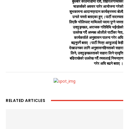
बुधबार काठमाडौंमा दशैं, तिहारलगायतका
चाडपर्वको अवसर पारेर आयोजना गरेको
शुभकामना आदानप्रदान कार्यक्रममा बोल्दै
उनले यस्तो बताएका हुन् ।पार्टी सदस्यता
लिएकै भोलिपल्ट माथिल्लो पदमा पुग्ने जस्ता
उश्रृङ्खल, अराजक गतिविधि भईरहेको
उल्लेख गर्दै अध्यक्ष ओलीले पार्टीका नेता,
कार्यकर्ताले अनुशासन पालना गरेर अघि
बढ्नुपर्ने बताए ।पार्टी भित्र आफूलाई केही
देखाउनका लागि अनुशासनहिनताको सहारा
लिने, उश्रृङ्खलताको सहारा लिने प्रवृत्ति
बढिराखेको उल्लेख गर्दै त्यसलाई नियन्त्रण
गरेर अघि बढने बताए ।
RELATED ARTICLES