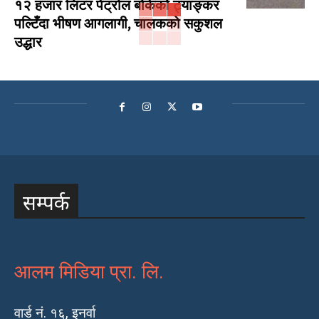
१२ हजार लिटर पेट्रोल बोकेको ट्याङ्कर
पल्टिँदा भीषण आगलागी, चालकको सकुशल
उद्धार
सम्पर्क
आलम मिडिया प्रा. लि.
वार्ड नं. १६, इनर्वा