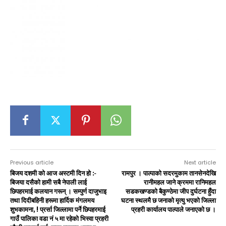
Previous article
Next article
बिजय दशमी को आज अस्टमी दिन हो :-
रामपुर । पाल्पाको सदरमुकाम तानसेनदेखि
बिजया दसैको हामी सबै नेपाली लाई
रानीमहल जाने क्रममा रानिमहल
छिपहरमाई कलयान गरून् । सम्पुर्ण दाजुभाइ
सडकखण्डको बैकुण्ठेमा जीप दुर्घटना हुँदा
तथा दिदीबहिनी हरूमा हार्दिक मंगलमय
घटना स्थलमै छ जनाको मृत्यु भएको जिल्ला
शुभकामना, ! प्रर्सा जिल्लामा पर्ने छिपहरमाई
प्रहरी कार्यालय पाल्पाले जनाएको छ ।
गाउँ पालिका वडा नं ५ मा रहेको भिस्वा प्रहरी