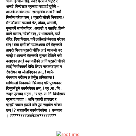
चौकी इन्चार्ज सई. रुद्र प्रसाद भट्ट र
असई. बिन्देशवर प्रसाद यादव ई दुबैले –
आफ्नो कार्यकालमा सराहनीय कार्य ? नयाँ
निर्माण गरेका छन् । प्रहरी चाैकी भिस्वामा /
मेन ढोकामा फलामे गेट, ढोका, अगाडी,
पुजागर्ने सानोमन्दिर , अगाडी, र पछाडि, हिन्ने
बाटो ढलान, गरेको छन् , र भातखाने, ठाउँ
देखि, दिशापिसाब, गर्ने ठाउँलाई बेवस्ता गरेका
छन् ! बडा दसौं को उपलक्ष्यमा धेरै मेहनतले
हाम्रो भिस्वा प्रहरी चाैकि लाई आफनो घर
सम्झे र आफनो मेहनतले सुन्दर देखिने गरी
बनाएका छन् ! बडा दशैंको लागि प्रहरी चौकी
लाई निर्माणकार्य देखि लिएर सरसफाइमा र
रंगरोगन मा जोडदिएका छन् , ! आफै
रंगरुवाब गर्दैछन् ल हेर्नुस् तस्बिरहरू !
माथिल्लो निकायले निरेक्क्षन् गरि पुरूषकार
दिनुपर्ने हुने कार्यगरेका छन् , ! प्र .ना . नि .
रूद्र प्रसाद भट्ट , ! र प्र. स. नि. बिन्देशवर
प्रसाद यादव । अनि प्रहरी हवल्दार र
प्रहरी जवान हरूले पनि पुरा सहयोग गरेका
छन् ! ? सराहनीय कार्यगरेकोमा । धन्यवाद
। ????????जयनेपाल????????