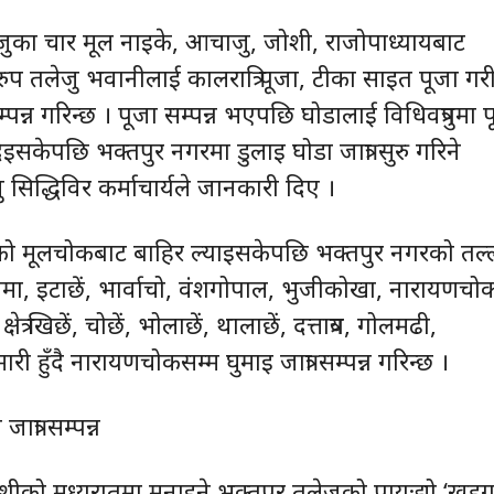
लेजुका चार मूल नाइके, आचाजु, जोशी, राजोपाध्यायबाट
नुरुप तलेजु भवानीलाई कालरात्रि पूजा, टीका साइत पूजा गर
्पन्न गरिन्छ । पूजा सम्पन्न भएपछि घोडालाई विधिवत्रुपमा 
इसकेपछि भक्तपुर नगरमा डुलाइ घोडा जात्रा सुरु गरिने
सिद्धिविर कर्माचार्यले जानकारी दिए ।
को मूलचोकबाट बाहिर ल्याइसकेपछि भक्तपुर नगरको तल्
ट खौमा, इटाछें, भार्वाचो, वंशगोपाल, भुजीकोखा, नारायणचो
षेत्र खिछें, चोछें, भोलाछें, थालाछें, दत्तात्रय, गोलमढी,
ी हुँदै नारायणचोकसम्म घुमाइ जात्रा सम्पन्न गरिन्छ ।
ात्रा सम्पन्न
शीको मध्यरातमा मनाइने भक्तपुर तलेजुको पायःद्यो ‘खड्