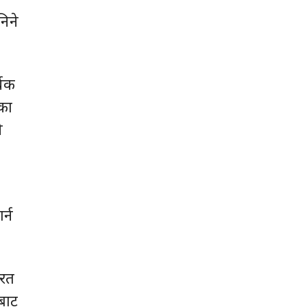
निने
्वक
ुका
े
र्न
ारत
ीबाट