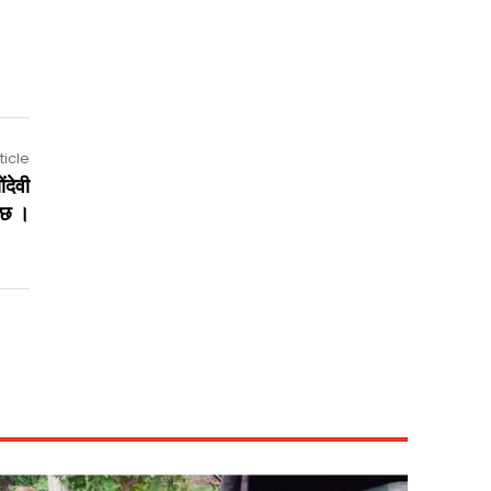
ticle
ंदेवी
 छ ।