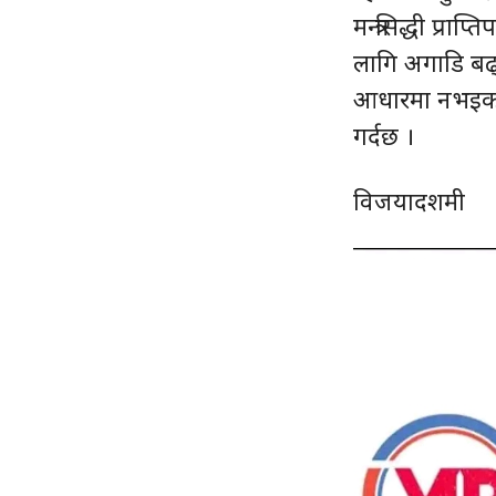
मन्त्रसिद्धी प्र
लागि अगाडि बढ्न
आधारमा नभइकन म
गर्दछ ।
विजयादशमी