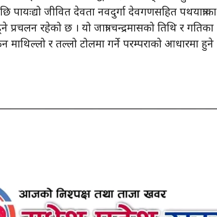
ाप्तिपछि पायःद्यो जीवित देवता नवदुर्गा देवगणसहित पथयात्राका
े प्रचलन रहेको छ । यो जात्रा चन्द्रमासको तिथि र गतिका
ाथिल्लो र तल्लो टोलमा गर्ने परम्पराको आधारमा हुने