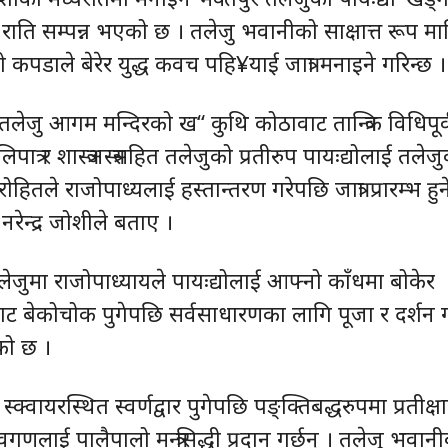
गए राति सम्पन्न भएको छ । तलेजु भवानीको साक्षात्त रूप मा
तो कपडाले बेरेर युद्ध कवच पहि¥याई जात्रा मनाइने गरिन्छ ।
तलेजु आगम मन्दिरको ख“ कुथि कोठावाट तान्त्रिक विधिपूर
ात्र र शास्त्रअस्त्रसहित तलेजुको प्रतीरुप पायःद्योलाई तलेज
हितले राजोपाध्यलाई हस्तान्तरण गरेपछि जात्रा प्रारम्भ हुन
नरेन्द्र जोशीले बताए ।
 तलेजुमा राजोपाध्यायले पायःद्योलाई आफ्नो काँधमा बोकेर
ट बेकोचोक पुगेपछि सर्वसाधारणका लागि पूजा र दर्शन ग
ेको छ ।
स्क्वायरस्थित स्वर्णद्वार पुगेपछि पङ्क्तिबद्धरुपमा प्रतीक्ष
ेवगणलाई पालैपालो मन्त्रसिद्धी प्रदान गर्छन् । तलेजु भवान