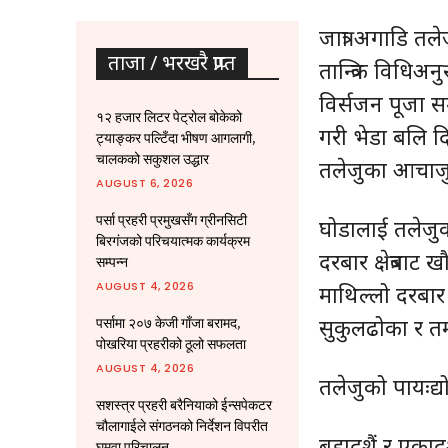
जात्रा अगाडि त
ताजा / भरखरै प्राप्त
तान्त्रिक विधिअ
विर्सजन पूजा सम
१२ हजार लिटर पेट्रोल बोकेको
गरी भेडा बलि दि
ट्याङ्कर पल्टिँदा भीषण आगलागी,
चालकको सकुशल उद्धार
तलेजुका आचाजु 
AUGUST 6, 2026
पर्सा प्रहरी प्रमुखसँग ग्रीनसिटी
घोडालाई तलेजु
बिरगंजको परिचयात्मक कार्यक्रम
दरबार क्षेत्रबा
सम्पन्न
AUGUST 4, 2026
माथिल्लो दरबार क्
सुकुलढोका र तमार
पर्सामा २०७ केजी गाँजा बरामद,
पोखरिया प्रहरीको ठूलो सफलता
AUGUST 4, 2026
तलेजुको पायःद्यो ज
सशस्त्र प्रहरी बरैनियाको ईन्सपेकटर
चौलागाईले संगठनको निर्देशन विपरीत
बडादशैं र एकाद
घुमुवा परिचालन