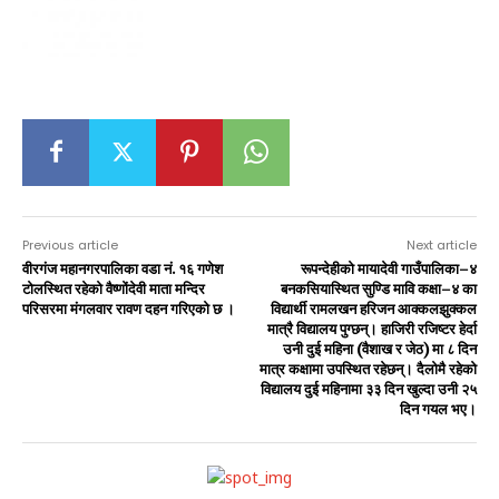
Previous article
Next article
वीरगंज महानगरपालिका वडा नं. १६ गणेश
रूपन्देहीको मायादेवी गाउँपालिका–४
टोलस्थित रहेको वैष्णोंदेवी माता मन्दिर
बनकसियास्थित सुण्डि मावि कक्षा–४ का
परिसरमा मंगलवार रावण दहन गरिएको छ ।
विद्यार्थी रामलखन हरिजन आक्कलझुक्कल
मात्रै विद्यालय पुग्छन्। हाजिरी रजिष्टर हेर्दा
उनी दुई महिना (वैशाख र जेठ) मा ८ दिन
मात्र कक्षामा उपस्थित रहेछन्। दैलोमै रहेको
विद्यालय दुई महिनामा ३३ दिन खुल्दा उनी २५
दिन गयल भए।