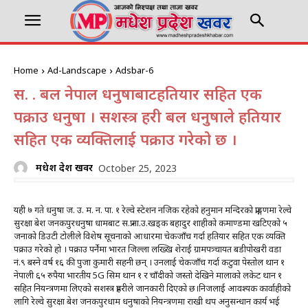
Home
Ad-Landscape
Adsbar-6
स. प्र. बल नेपाल धनुषाबाटहतियार सहित एक
पक्राउ धनुषा । सशस्त्र प्रहरी बल धनुषाले हतियार
सहित एक व्यक्तिलाई पक्राउ गरेको छ ।
मधेश प्रदेश खवर
October 25, 2023
यही ७ गते धनुषा ज. उ. म. न. पा. १ रेल्वे स्टेशन नजिक रहेको हनुमान मन्दिरको प्राङ्गणमा रेल्वे
सुरक्षा बेश जनकपुरधनुषा धामबाट स.प्र.ना.उ.खड्क बहादुर शाहीको कमाण्डमा खटिएको ५
जनाको डिउटी टोलीले विशेष सूचनाको आधारमा चेकजाँच गर्दा हतियार सहित एक व्यक्ति
पक्राउ गरेको हो । पक्राउ पर्नेमा भारत जिल्ला लख्खि शेराई ग्रामपत्र्चायत बडीपोखरी वडा
नं.९ बस्ने वर्ष १६ की पुजा कुमारी सहनी छन् । उनलाई चेकजाँच गर्दा कटुवा पेस्तोल थान १
नेपाली ६५ रुपैया भारतीय 5G सिम थान १ र चाँदीको जस्तो देखिने मालाको लकेट थान १
सहित नियन्त्रणमा लिएकाे सशस्त्र प्रहरीले जानकारी दिएको छ।निजलाई आवश्यक कार्वाहीको
लागि रेल्वे सुरक्षा बेश जनकपुरधाम धनुषाको नियन्त्रणमा राखी थप अनुसन्धान कार्य भई