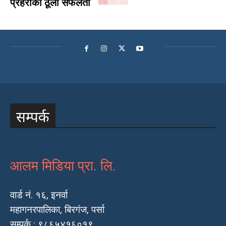
प्रहरीको ठूलो सफलता
सम्पर्क
आलम मिडिया प्रा. लि.
वार्ड नं. १६, इनर्वा
महागनरपालिका, बिरगंज, पर्सा
सम्पर्क : ९८६५४१६०१९