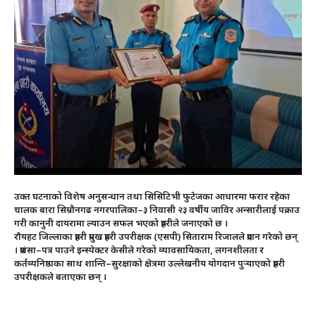
उक्त घटनाको विशेष अनुसन्धान तथा सिसिटिभी फुटेजका आधारमा फरार रहेका
चालक बारा सिम्रौनगढ नगरपालिका–३ निवासी २३ वर्षीय जाविर अन्सारीलाई पक्राउ
गरी कानुनी दायरामा ल्याउन सफल भएको प्रहरीले जनाएको छ ।
राैयहट जिल्लाका प्रहरी प्रमुख प्रहरी उपरीक्षक (एसपी) सिताराम रिजालले प्रदान गरेको छन्
। प्रशंसा–पत्र पाउने इन्स्पेक्टर केसीले गरेको व्यावसायिकता, लगनशीलता र
कर्तव्यनिष्ठाका साथ शान्ति–सुरक्षाको क्षेत्रमा उल्लेखनीय योगदान पुर्‍याएको प्रहरी
उपरीक्षकले बताएका छन् ।