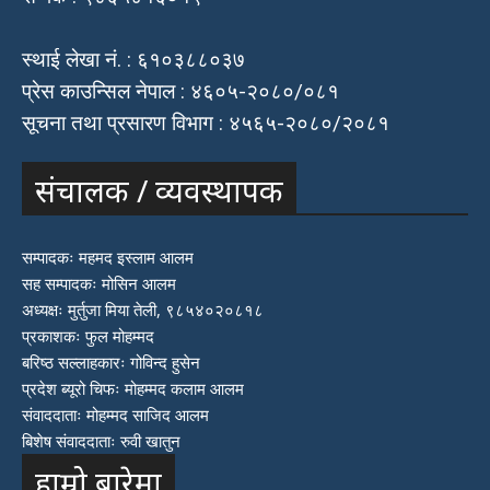
स्थाई लेखा नं. : ६१०३८८०३७
प्रेस काउन्सिल नेपाल : ४६०५-२०८०/०८१
सूचना तथा प्रसारण विभाग : ४५६५-२०८०/२०८१
संचालक / व्यवस्थापक
सम्पादकः महमद इस्लाम आलम
सह सम्पादकः मोसिन आलम
अध्यक्षः मुर्तुजा मिया तेली, ९८५४०२०८१८
प्रकाशकः फुल मोहम्मद
बरिष्ठ सल्लाहकारः गोविन्द हुसेन
प्रदेश ब्यूरो चिफः मोहम्मद कलाम आलम
संवाददाताः मोहम्मद साजिद आलम
बिशेष संवाददाताः रुवी खातुन
हाम्रो बारेमा