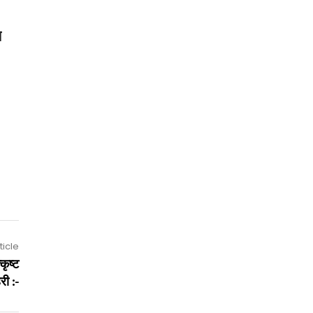
ि
ticle
कृष्ट
री :-