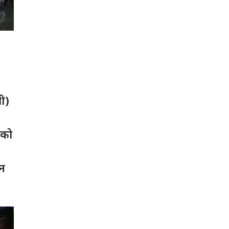
पी)
रको
ान