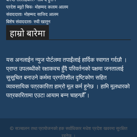
प्रदेश ब्यूरो चिफः मोहम्मद कलाम आलम
संवाददाताः मोहम्मद साजिद आलम
बिशेष संवाददाताः रुवी खातुन
हाम्रो बारेमा
यस अनलाईन न्युज पोर्टलमा तपाईंलाई हार्दिक स्वागत गर्दछौ ।
प्राप्त उपलब्धीको रक्षाकवच हुँदै परिवर्तनको पक्षमा जनतालाई
सुसूचित बनाउने कर्ममा प्रगतिशील दृष्टिकोण सहित
व्यावसायिक पत्रकारिता हाम्रो मूल कर्म हुनेछ । हामि मूलधारको
पत्रकारितामा एउटा आयाम बन्न चाहन्छौँ ।
© सञ्चालन तथा प्रायाेजनकाे हक सर्वाधिकार मधेश प्रदेश खवरमा सुरक्षित
रहनेछ ।