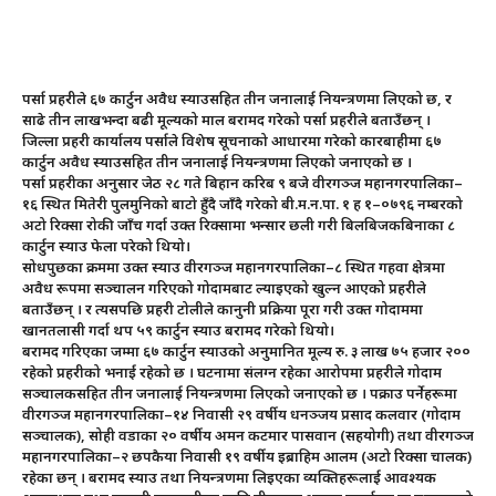
पर्सा प्रहरीले ६७ कार्टुन अवैध स्याउसहित तीन जनालाई नियन्त्रणमा लिएको छ, र
साढे तीन लाखभन्दा बढी मूल्यको माल बरामद गरेको पर्सा प्रहरीले बताउँछन् ।
जिल्ला प्रहरी कार्यालय पर्साले विशेष सूचनाको आधारमा गरेको कारबाहीमा ६७
कार्टुन अवैध स्याउसहित तीन जनालाई नियन्त्रणमा लिएको जनाएको छ ।
पर्सा प्रहरीका अनुसार जेठ २८ गते बिहान करिब ९ बजे वीरगञ्ज महानगरपालिका–
१६ स्थित मितेरी पुलमुनिको बाटो हुँदै जाँदै गरेको बी.म.न.पा. १ ह १–०७९६ नम्बरको
अटो रिक्सा रोकी जाँच गर्दा उक्त रिक्सामा भन्सार छली गरी बिलबिजकबिनाका ८
कार्टुन स्याउ फेला परेको थियो।
सोधपुछका क्रममा उक्त स्याउ वीरगञ्ज महानगरपालिका–८ स्थित गहवा क्षेत्रमा
अवैध रूपमा सञ्चालन गरिएको गोदामबाट ल्याइएको खुल्न आएको प्रहरीले
बताउँछन् । र त्यसपछि प्रहरी टोलीले कानुनी प्रक्रिया पूरा गरी उक्त गोदाममा
खानतलासी गर्दा थप ५९ कार्टुन स्याउ बरामद गरेको थियो।
बरामद गरिएका जम्मा ६७ कार्टुन स्याउको अनुमानित मूल्य रु. ३ लाख ७५ हजार २००
रहेको प्रहरीको भनाईं रहेको छ । घटनामा संलग्न रहेका आरोपमा प्रहरीले गोदाम
सञ्चालकसहित तीन जनालाई नियन्त्रणमा लिएको जनाएको छ । पक्राउ पर्नेहरूमा
वीरगञ्ज महानगरपालिका–१४ निवासी २९ वर्षीय धनञ्जय प्रसाद कलवार (गोदाम
सञ्चालक), सोही वडाका २० वर्षीय अमन कटमार पासवान (सहयोगी) तथा वीरगञ्ज
महानगरपालिका–२ छपकैया निवासी १९ वर्षीय इब्राहिम आलम (अटो रिक्सा चालक)
रहेका छन् । बरामद स्याउ तथा नियन्त्रणमा लिइएका व्यक्तिहरूलाई आवश्यक