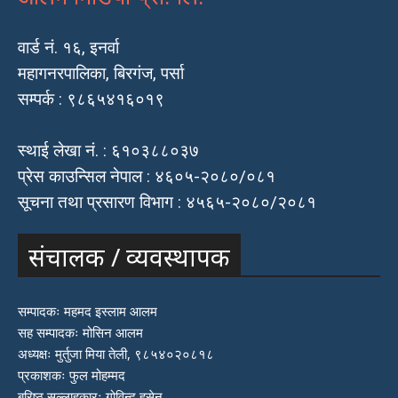
वार्ड नं. १६, इनर्वा
महागनरपालिका, बिरगंज, पर्सा
सम्पर्क : ९८६५४१६०१९
स्थाई लेखा नं. : ६१०३८८०३७
प्रेस काउन्सिल नेपाल : ४६०५-२०८०/०८१
सूचना तथा प्रसारण विभाग : ४५६५-२०८०/२०८१
संचालक / व्यवस्थापक
सम्पादकः महमद इस्लाम आलम
सह सम्पादकः मोसिन आलम
अध्यक्षः मुर्तुजा मिया तेली, ९८५४०२०८१८
प्रकाशकः फुल मोहम्मद
बरिष्ठ सल्लाहकारः गोविन्द हुसेन