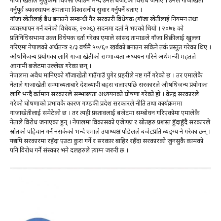
गाजा खेतीले मुलुकमा विपत्ती ल्याउने भन्दै उनले बजेटको विरोध जनाए । उनले गाजाखेती
गर्नुपूर्व ब्यवस्थापन क्षमतामा विश्वसनीय सुधार गर्नुपर्ने बताए ।
गाँजा खेतीलाई बैध बनाउने सम्बन्धी गैर सरकारी विधेयक (गाँजा खेतीलाई नियमन तथा
व्यवस्थापन गर्न बनेको विधेयक, २०७६) सदनमा दर्ता नै भएको थियो । २०७४ को
प्रतिनिधिसभामा उक्त विधेयक दर्ता गरेका एमाले सांसद तामाङले गाँजा बिक्रीलाई खुल्ला
गरिएमा नेपालको अर्थतन्त्र २/३ वर्षमै ५०/६० खर्बको बनाउन सकिने तर्क प्रस्तुत गरेका थिए ।
औषधिजन्य प्रयोगका लागि गाजा खेतीको सम्भाव्यता अध्ययन गरिने अर्थमन्त्री महतले
आगामी बजेटमा उल्लेख गरेका छन् ।
नेपालमा अवैध मानिएको गाँजाखेती गाउँगाउँ पुगेर प्रहरीले नष्ट गर्ने गरेको छ । तर एमालेकै
नेताले गाजाखेती सम्भाब्यताबारे देशब्यापी बहस चलाएपछि सरकारले औषधिजन्य प्रयोगका
लागि भन्दै वर्तमान सरकारले सम्भाब्यता अध्ययनको घोषणा गरेको हो । केन्द्र सरकारले
गरेको घोषणाको प्रभावकै कारण गण्डकी प्रदेश सरकारले नीति तथा कार्यक्रममा
गाजाखेतीलाई समेटेको छ । तर त्यही प्रस्तावलाई बजेटमा सम्बोधन गरिएकोमा एमालेकै
नेताले विरोध जनाएका हुन् । नेपालमा विकासको एजेण्डा र स्रोतहरु प्रशस्त हुँदाहुँदै सरकारले
स्रोतको पहिचान गर्न नसकेको भन्दै एमाले उपाध्यक्ष पौडेलले बजेटप्रति ब्यङ्ग्य नै गरेका छन् ।
यद्यपि सरकारमा रहँदा एउटा कुरा गर्ने र सरकार बाहिर रहँदा सरकारको जुनसुकै कामको
पनि विरोध गर्ने संस्कार भने दलहरुले त्याग्न जरुरी छ ।