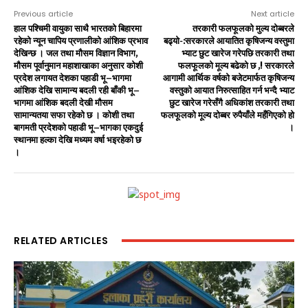
Previous article
Next article
हाल पश्चिमी वायुका साथै भारतको बिहारमा
तरकारी फलफूलको मुल्य दोब्बरले
रहेको न्यून चापिय प्रणालीको आंशिक प्रभाव
बढ्यो-:सरकारले आयातित कृषिजन्य वस्तुमा
देखिन्छ । जल तथा मौसम विज्ञान विभाग,
भ्याट छुट खारेज गरेपछि तरकारी तथा
मौसम पूर्वानुमान महाशाखाका अनुसार कोशी
फलफूलको मूल्य बढेको छ ,! सरकारले
प्रदेश लगायत देशका पहाडी भू–भागमा
आगामी आर्थिक वर्षको बजेटमार्फत कृषिजन्य
आंशिक देखि सामान्य बदली रही बाँकी भू–
वस्तुको आयात निरुत्साहित गर्न भन्दै भ्याट
भागमा आंशिक बदली देखी मौसम
छुट खारेज गरेसँगै अधिकांश तरकारी तथा
सामान्यतया सफा रहेको छ । कोशी तथा
फलफूलको मूल्य दोब्बर रुपैयाँले महँगिएको हो
बागमती प्रदेशको पहाडी भू–भागका एकदुई
।
स्थानमा हल्का देखि मध्यम वर्षा भइरहेको छ
।
RELATED ARTICLES