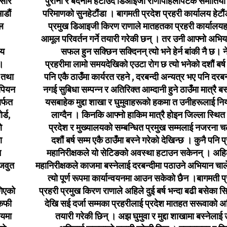
असार
पुराना र बदनाम हटाउदै डिआइजी राणापहिलोपटक समातियो 
ाडौं
परिमाणको सुनहेटौंडा । बागमती प्रदेश प्रहरी कार्यालय हेटौ
ुल
प्रमुख डिआइजी किरण राणाले मातहतका प्रहरी कार्यालयह
आमूल परिवर्तन गर्ने तयारी गरेकी छन् । तर उनी आफ्नो अभि
िय
सफल हुन सक्छिन सक्दिनन् त्यो भने हेर्न बांकी नै छ। 
।
प्रहरीमा लामो समयदेखिको एउटा रोग छ त्यो भनेको दशौं बर्ष
 तथा
पनि एकै ठाउँमा कार्यरत रहने , दरबन्दी अन्यत्र भए पनि दरबन
ोपियन
नगई सुबिधा सम्पन्न र अतिरिक्त आम्दानी हुने ठाउँमा मात्रै बस
र्फत
यसबाहेक मुद्दा शाखा र घुमुवाहरूको हकमा त उनीहरूलाई नि
र्ड,
लाग्दैन । किनकि आफ्नो हाकिम मात्रै होइन जिल्ला स्थित
ो
प्रदेश र मुख्यालयको सम्बन्धित प्रमुख सम्मलाई नजरना च
ा
दशौं बर्ष सम्म एकै ठाउँमा बस्ने गरेको देखिन्छ । कुनै पनि प
न
महानिरीक्षकले यो सेटिङको अवस्था हटाउन सकेनन् । अहि
मजवुत
महानिरीक्षकले काजमा बस्नेलाई दरबन्दीमा पठाउने अभियान चाल
त्यो पूर्ण रूपमा कार्यान्वयनमा आउन सकेको छैन ।बागमती प
गिएको
प्रहरी प्रमुख किरण राणाले अहिले दुई बर्ष भन्दा बढी बसेका स
 कफी
देखि सई दर्जा सम्मका प्रहरीलाई प्रदेश मातहत सरूवाको अ
ायमा
तयारी गरेकी छिन् । अझ घुमुवा र मुद्दा शाखामा बस्नेलाई