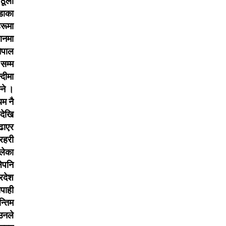
ठूलो
ंडाका
रूमा
यानमा
नेपाल
 सम्म
्दीमा
्ने ।
यम नै
 देखि
ढाएर
्रहरी
लेका
ेपनि
्रदेश
िपाही
न्तिम
 उनले