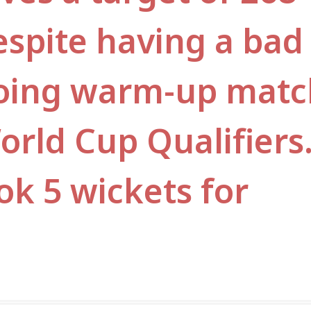
espite having a bad
ngoing warm-up mat
orld Cup Qualifiers
k 5 wickets for