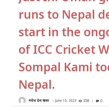
runs to Nepal d
start in the o
of ICC Cricket W
Sompal Kami too
Nepal.
मधेश प्रदेश खवर
June 15, 2023
338
0