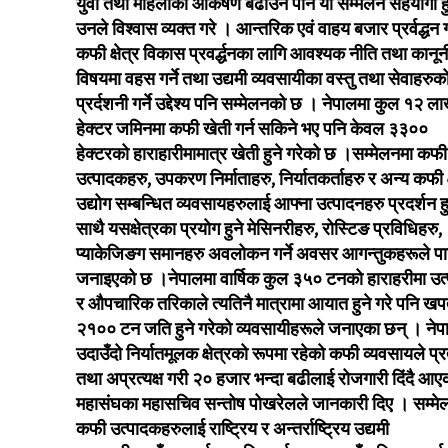
युवा तथा महिलाको आकर्षण बढाउन पनि यो सम्मेलन सहयोगी हु
उनले विश्वास व्यक्त गरे । आन्तरिक एवं वाहय बजार प्रर्वद्धन गर्
कफी क्षेत्र विकास प्रवर्द्धनका लागि आवश्यक नीति तथा कानून
विषयमा वहस गर्ने तथा उद्यमी व्यवसायीका वस्तु तथा सेवाहरुक
प्रर्दशनी गर्ने उद्देश्य पनि सम्मेलनको छ । नेपालमा कुल १२ ल
हेक्टर जमिनमा कफी खेती गर्न सकिने भए पनि केवल ३३००
हेक्टरको हाराहारीमामात्र खेती हुने गरेको छ ।सम्मेलनमा कफी
उत्पादकहरु, उपकरण निर्माताहरु, निर्यातकर्ताहरु र अन्य कफी क्
उद्योग सम्बन्धित व्यवसायहरुलाई आफ्ना उत्पादनहरु प्रदर्शन ह
साथै यसक्षेत्रका प्रयोग हुने मेसिनरीहरु, रोस्टिङ प्रविधिहरु,
प्याकेजिङग समानहरु अवलोकन गर्ने अवसर आगन्तुकहरूले पा
जनाइएको छ ।नेपालमा वार्षिक कुल ३५० टनको हाराहरीमा उत
र औपचारिक तरिकाले त्यतिनै मात्रामा आयात हुने गरे पनि खप
२१०० टन जति हुने गरेको व्यवसायीहरूले जनाएका छन् । नेप
उदाउँदो निर्यातमूलक क्षेत्रको रूपमा रहेको कफी व्यवसायले प्रत
तथा अप्रत्यक्ष गरी २० हजार भन्दा बढीलाई रोजगारी दिंदै आए
महासंघका महासचिव सन्तोष पोखरेलले जानकारी दिए । सम्मे
कफी उत्पादकहरुलाई राष्ट्रिय र अन्तर्राष्ट्रिय उद्यमी