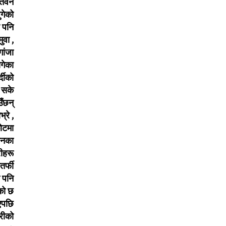
ितवन
ुगेको
ए पनि
ुवा ,
गांजा
ागेका
्दीको
 सके
ँछन्
रे ,
कोटमा
वनका
रीहरू
र्फी
ो पनि
एको छ
िएपछि
रीको