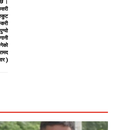
न्छ ।
कसरी
स्कुट
स्करी
ुग्यो
लगानी
लगेको
रामद
भार )