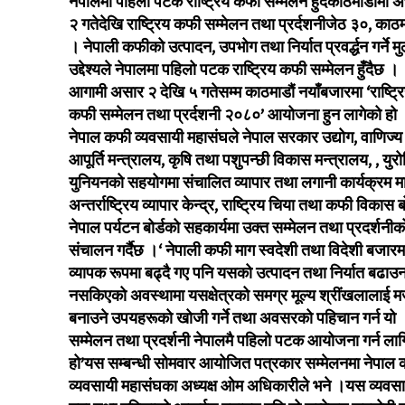
नेपालमा पहिलो पटक राष्ट्रिय कफी सम्मेलन हुँदैकाठमाडौंमा 
२ गतेदेखि राष्ट्रिय कफी सम्मेलन तथा प्रर्दशनीजेठ ३०, काठम
। नेपाली कफीको उत्पादन, उपभोग तथा निर्यात प्रवर्द्धन गर्ने म
उद्देश्यले नेपालमा पहिलो पटक राष्ट्रिय कफी सम्मेलन हुँदैछ ।
आगामी असार २ देखि ५ गतेसम्म काठमाडौं नयाँबजारमा ‘राष्ट्र
कफी सम्मेलन तथा प्रर्दशनी २०८०’ आयोजना हुन लागेको हो 
नेपाल कफी व्यवसायी महासंघले नेपाल सरकार उद्योग, वाणिज्य
आपूर्ति मन्त्रालय, कृषि तथा पशुपन्छी विकास मन्त्रालय, , युर
युनियनको सहयोगमा संचालित व्यापार तथा लगानी कार्यक्रम मा
अन्तर्राष्ट्रिय व्यापार केन्द्र, राष्ट्रिय चिया तथा कफी विकास बो
नेपाल पर्यटन बोर्डको सहकार्यमा उक्त सम्मेलन तथा प्रदर्शनीक
संचालन गर्दैछ ।‘ नेपाली कफी माग स्वदेशी तथा विदेशी बजारम
व्यापक रूपमा बढ्दै गए पनि यसको उत्पादन तथा निर्यात बढाउ
नसकिएको अवस्थामा यसक्षेत्रको समग्र मूल्य श्रींखलालाई 
बनाउने उपयहरूको खोजी गर्ने तथा अवसरको पहिचान गर्न यो
सम्मेलन तथा प्रदर्शनी नेपालमै पहिलो पटक आयोजना गर्न ला
हो’यस सम्बन्धी सोमवार आयोजित पत्रकार सम्मेलनमा नेपाल
व्यवसायी महासंघका अध्यक्ष ओम अधिकारीले भने ।यस व्यवस