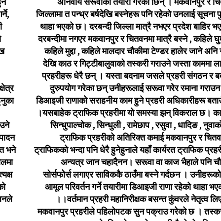
ने
अनिवार्य सरूवाको तयारी गरेकी छिन् । मकवानपुर र च
ने,
जिल्लामा त पन्ध्र बर्षदेखि बस्नेहरू पनि रहेको उनलाई सूचना प
ी
थाहा भएको छ। दरबन्दी जिल्ला मात्रै नभएर प्रदेश बाहिर भ
ो
दरबन्दीमा नगएर मकवानपुर र चितवनमा मात्रै बस्ने , कहिले घुम
ाख
कहिले मुद्दा , कहिले मालदार चौकीमा टेण्डर हालेर जाने अनि 
देखि काठ र गिट्टीबालुवाको तस्करी गराउने जस्ता काममा ल
प्रहरीहरू धेरै छन् । यस्ता बदनाम जसले प्रहरी संगठन र बर
षेत्र
दुरुपयोग गरेका छन् उनीहरूलाई सरूवा गरेर रमाना गराउन
ुनुका
डिआइजी राणाको सराहनीय काम हुने प्रहरी अधिकारीहरू बताउ
।यसबाहेक ट्राफिक प्रहरीमा यो समस्या झन् विकराल छ। काभ्
उने
सिन्धुपाल्चोक , सिन्धुली , रामेछाप , रसुवा , धादिङ , नुवा
्पादन
ट्राफिक प्रहरीको अतिरिक्त कमाई मकवानपुर र चित
त भने
ट्राफिकको भन्दा पनि धेरै हुनेहुनाले यहाँ कार्यरत ट्राफिक प्रह
ालमा
अन्यत्र जान चहादैनन। सरूवा वा काज भैहाले पनि चौत
्यक्ष
सोर्सफोर्स लगाएर साविककै ठाउँमा बस्ने गर्दछन । उनीहरूक
को
आमूल परिवर्तन गर्ने तयारीमा डिआइजी राणा रहेको थाहा भ
लनले
।।वर्तमान प्रहरी महानिरीक्षक बसन्त कुंवरले नेतृत्व ल
मकवानपुर प्रहरीले पहिलोपटक सुन पक्राउ गरेको छ । तस्क