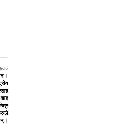
ticle
छैन ।
द्रीय
त्साह
 शाह
ित्र
रूले
छन् ।