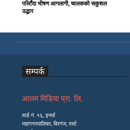
पल्टिँदा भीषण आगलागी, चालकको सकुशल
उद्धार
सम्पर्क
आलम मिडिया प्रा. लि.
वार्ड नं. १६, इनर्वा
महागनरपालिका, बिरगंज, पर्सा