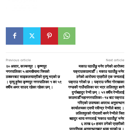
Previous article
Next article
२० असार, कञ्चनपुर । कृष्णपुर
मकाउ पठाउँछु भनेर ठगेको आरोपमा
नगरपालिका ५ आमखैयामा जिपको
पक्राउकाठमाडौँ । मकाउ पठाउँछु भनेर
ठक्करबाट साइकलयात्रीको मृत्यु भएको छ
ठगेको आरोपमा प्रहरीले एक जनालाई
। मृत्यु हुनेमा कृष्णपुर नगरपालिका १ का ५९
पक्राउ गरेको छ । पक्राउ पर्नेमा गोरखाका
वर्षीय अमर साउद रहेका रहेका छन् ।
गण्डकी गाउँपालिका घर भएर ललितपुर बस्ने
दुर्गाबहादुर रेग्मी छन् । ५१ वर्षीय रेग्मीलाई
काठमाडौँ महानगरपालिका–१४ बाट पक्राउ
गरिएको उपत्यका अपराध अनुसन्धान
कार्यालयका एसपी रवीन्द्र रेग्मीले बताए ।
ललितपुरको गोदावरी बस्ने रेग्मीले जित
बहादुर थापा मगरलाई ‘मकाउ पठाउँछु’ भनेर
६ लाख ६० हजार ठगेको प्रहरीको
प्रारम्भिक अनुसन्धानबाट थाहा भएको छ ।