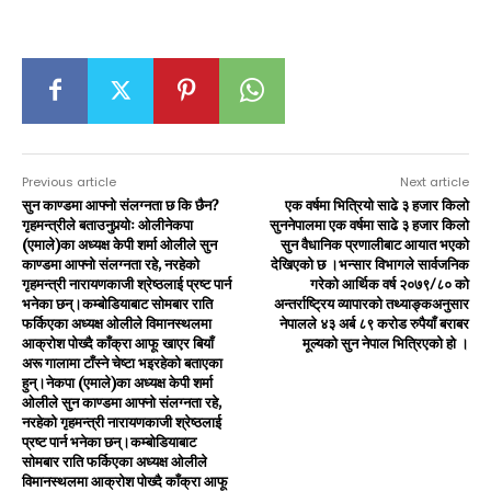
Previous article
Next article
सुन काण्डमा आफ्नो संलग्नता छ कि छैन?
एक वर्षमा भित्रियो साढे ३ हजार किलो
गृहमन्त्रीले बताउनुपर्‍योः ओलीनेकपा
सुननेपालमा एक वर्षमा साढे ३ हजार किलो
(एमाले)का अध्यक्ष केपी शर्मा ओलीले सुन
सुन वैधानिक प्रणालीबाट आयात भएको
काण्डमा आफ्नो संलग्नता रहे, नरहेको
देखिएको छ ।भन्सार विभागले सार्वजनिक
गृहमन्त्री नारायणकाजी श्रेष्ठलाई प्रष्ट पार्न
गरेको आर्थिक वर्ष २०७९/८० को
भनेका छन्।कम्बोडियाबाट साेमबार राति
अन्तर्राष्ट्रिय व्यापारको तथ्याङ्‍कअनुसार
फर्किएका अध्यक्ष ओलीले विमानस्थलमा
नेपालले ४३ अर्ब ८९ करोड रुपैयाँ बराबर
आक्रोश पोख्दै काँक्रा आफू खाएर बियाँ
मूल्यको सुन नेपाल भित्रिएको हो ।
अरू गालामा टाँस्ने चेष्टा भइरहेको बताएका
हुन्।नेकपा (एमाले)का अध्यक्ष केपी शर्मा
ओलीले सुन काण्डमा आफ्नो संलग्नता रहे,
नरहेको गृहमन्त्री नारायणकाजी श्रेष्ठलाई
प्रष्ट पार्न भनेका छन्।कम्बोडियाबाट
साेमबार राति फर्किएका अध्यक्ष ओलीले
विमानस्थलमा आक्रोश पोख्दै काँक्रा आफू