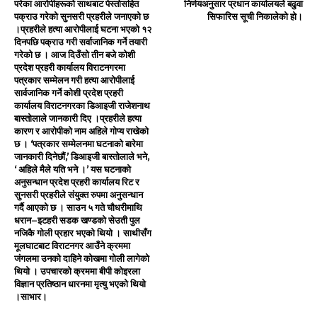
परेका आरोपीहरूको साथबाट पेस्तोसहित
निर्णयअनुसार प्रधान कार्यालयले बढुवा
पक्राउ गरेको सुनसरी प्रहरीले जनाएको छ
सिफारिस सूची निकालेको हो।
।प्रहरीले हत्या आरोपीलाई घटना भएको १२
दिनपछि पक्राउ गरी सर्वाजानिक गर्ने तयारी
गरेको छ । आज दिउँसो तीन बजे कोशी
प्रदेश प्रहरी कार्यालय विराटनगरमा
पत्रकार सम्मेलन गरी हत्या आरोपीलाई
सार्वजानिक गर्ने कोशी प्रदेश प्रहरी
कार्यालय विराटनगरका डिआइजी राजेशनाथ
बास्तोलाले जानकारी दिए ।प्रहरीले हत्या
कारण र आरोपीको नाम अहिले गोप्य राखेको
छ । ‘पत्रकार सम्मेलनमा घटनाको बारेमा
जानकारी दिनेछौं,’ डिआइजी बास्तोलाले भने,
‘ अहिले मैले यति भने ।’ यस घटनाको
अनुसन्धान प्रदेश प्रहरी कार्यालय रिट र
सुनसरी प्रहरीले संयुक्त रुपमा अनुसन्धान
गर्दै आएको छ । साउन ५ गते चौधरीमाथि
धरान–इटहरी सडक खण्डको सेउती पुल
नजिकै गोली प्रहार भएको थियो । साथीसँग
मूलघाटबाट विराटनगर आउँने क्रममा
जंगलमा उनको दाहिने कोखमा गोली लागेको
थियो । उपचारको क्रममा बीपी कोइरला
विज्ञान प्रतिष्ठान धारनमा मृत्यु भएको थियो
।साभार।