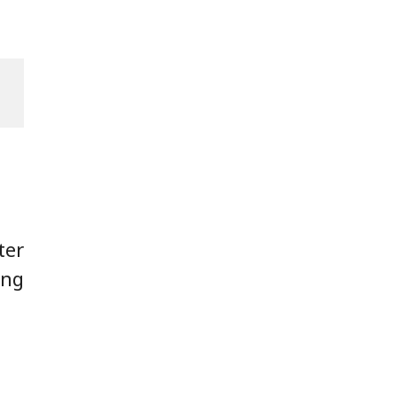
ter
ing