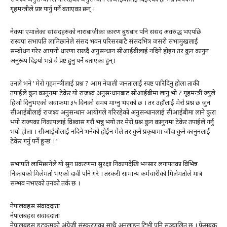
गृहमन्त्रीले प्रष्ट पार्नु पर्ने बताएका छन् ।
नेकपा एमालेका सांसदहरुको नाराबाजीका कारण बुधबार पनि संसद अवरुद्ध भएपछि
रास्वपा सभापति लामिछानेले संसद भवन परिसरबाटै संसदभित्र जसरी सभामुखलाई
सम्बोधन गरेर आफ्नो धारणा राख्दै अनुसन्धान सीआईबीलाई नदिने होइन तर कुन कानुन
अनुरूप दिइयो भन्ने चै प्रष्ट हुनु पर्ने बताएका हुन्।
उनले भने ‘ मेरो गृहमन्त्रीलाई प्रश्न ? आम नेपाली जनतालाई स्पष्ट पारिदिनु होला ताकी
तपाईले कुन कानुनमा टेकेर यो राजश्व अनुसन्धानबाट सीआईबीमा लानु भो ? गृहमन्त्री ज्युले
हिजो दिनुभएको जवाफमा ३५ दिनको समय माग्नु भएको छ । तर उहाँलाई मेरो प्रश्न छ जुन
सीआईबीलाई राजश्व अनुसन्धान आयोगले गरिरहेको अनुसन्धानलाई सीआईबीमा लाने कुरा
भयो राज्यका निकायलाई विश्वास गरौं भन्नु भयो तर मेरो प्रश्न कुन कानुनमा टेकेर तपाईले गर्नु
भयो होला । सीआईबीलाई नदिने भनेको होईन मैले तर कुनै प्रकृयामा जाँदा कुनै कानुनलाई
टेकेर गर्नु पर्ने हुन्छ । ’
सभापति लामिछानेले यो सुन प्रकरणमा सुरक्षा निकायदेखि भन्सार लगायतका विभिन्न
निकायको मिलेमतो भएको दावी पनि गरे । तस्करी सामान्य कर्मचारीको मिलेमतोले मात्र
सम्भव नभएको उनको तर्क छ ।
नेपालबहस संवाददाता
नेपालबहस संवाददाता
नेपालबहस डटकमको अंग्रेजी संस्करणका साथै अनलाइन टिभी पनि सञ्चालित छ । फेसबुक