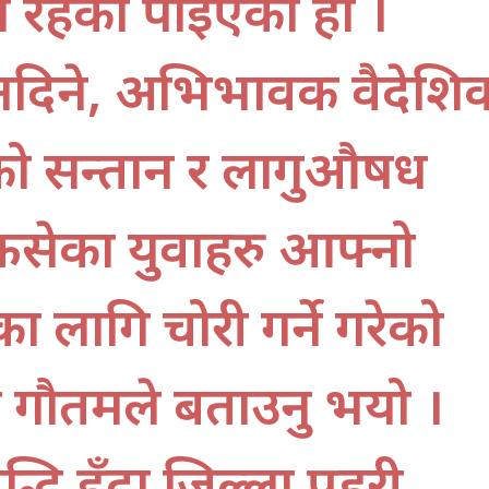
्न रहेको पाइएको हो ।
िने, अभिभावक वैदेशि
ो सन्तान र लागुऔषध
 फसेका युवाहरु आफ्नो
ीका लागि चोरी गर्ने गरेको
क गौतमले बताउनु भयो ।
धि हुँदा जिल्ला प्रहरी