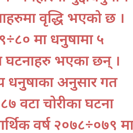
ाहरुमा वृद्धि भएको छ ।
९÷८० मा धनुषामा ५
ा घटनाहरु भएका छन् ।
ालय धनुषाका अनुसार गत
 ८७ वटा चोरीका घटना
्थिक वर्ष २०७८÷०७९ म