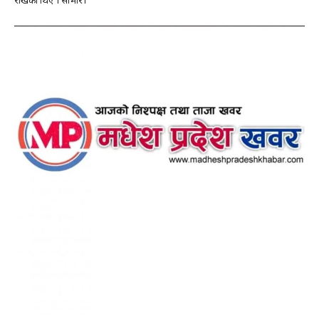
राखेका थिए । साभार।