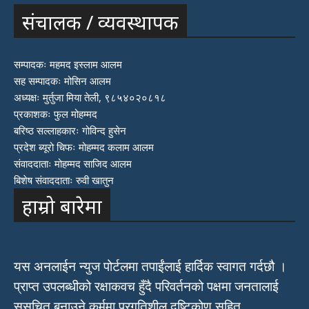
संचालक / व्यवस्थापक
सम्पादकः महमद इस्लाम आलम
सह सम्पादकः मोसिन आलम
अध्यक्षः मुर्तुजा मिया तेली, ९८५४०२०८१८
प्रकाशकः फुल मोहम्मद
बरिष्ठ सल्लाहकारः गोविन्द हुसेन
प्रदेश ब्यूरो चिफः मोहम्मद कलाम आलम
संवाददाताः मोहम्मद साजिद आलम
बिशेष संवाददाताः रुवी खातुन
हाम्रो बारेमा
यस अनलाईन न्युज पोर्टलमा तपाईंलाई हार्दिक स्वागत गर्दछौ ।
प्राप्त उपलब्धीको रक्षाकवच हुँदै परिवर्तनको पक्षमा जनतालाई
सुसूचित बनाउने कर्ममा प्रगतिशील दृष्टिकोण सहित