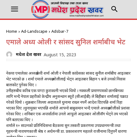
Home
Ad-Landscape
Adsbar-7
एमाले अध्यक्ष ओली र सांसद सुनिल शर्माबीच भेट
मधेश प्रदेश खवर
August 15, 2023
नेकपा एमालेका अध्यक्ष केपी शर्मा ओली र नेपाली कांग्रेसका सांसद सुनील शर्माबीच आइतबार
भेट भएको छ । शर्मा एमाले अध्यक्ष ओलीलाई भेट्न आइतबार बिहान ९ बजे उनको निवास
बालकोट पुगेका थिए ।
उनीहरुबीच करिब एक घण्टा कुराकानी भएको थियो । नक्कली प्रमाणपत्रको छानबिनका
लागि भन्दै नेपाल प्रहरीको केन्द्रीय अनुसन्धान ब्यूरो (सीआईबी) ले बिहीबार शर्मालाई पक्राउ
गरेको थियो । शुक्रबार जिल्ला अदालतले थुनामा राख्न नपर्ने आदेश दिएपछि शर्मा रिहा
भएका थिए ।थुनामुक्त भएपछि शर्माले आफ्नो बाबुसमान भन्दै एमाले अध्यक्ष ओलीको प्रशंसा
गरेका थिए । शनिबार एक अन्तर्वार्तामा उनले आफूले आइतबार ओलीसँग भेट्ने तय भएको
पनि बताएका थिए ।
शर्माले १० साउनको प्रतिनिधिसभा बैठकमा सुन तस्करी प्रकरणमा उपप्रधानमन्त्री तथा
गृहमन्त्री नारायणकाजी श्रेष्ठ र अर्थमन्त्री डा. प्रकाशशरण महतले राजीनामा दिनुपर्ने धारणा