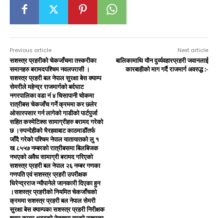
Previous article
Next article
सशस्त्र प्रहरीको चेकजाँचमा तस्करीका
बालिकामाथि यौन दुर्व्यवहारप्रहरी जवानलाई
समानहरु बरामदपश्चिम नवलपरासी ।
कारबाहीको माग गर्दै राजमार्ग अवरुद्ध :-
सशस्त्र प्रहरी बल नेपाल सुरक्षा बेस क्याम्प
सेमरीले महेन्द्र राजमार्गको बर्दघाट
नगरपालिका वडा नं ४ चिसापानी चोकमा
रात्रीबस चेकजाँच गर्ने क्रममा कर छलेर
ओसारपसार गर्न लागेको गाडीको पार्टपुर्जा
सहित कस्मेटिक्स सामाग्रीहरु बरामद गरेको
छ ।रुपन्देहीको भैरहवाबाट काठमाडौंतर्फ
जाँदै गरेको पश्चिम नेपाल यातायातको लु १
ख ८५५७ नम्बरको रात्रीबसमा बिलबिजक
नभएको अवैध सामाग्री बरामद गरिएको
सशस्त्र प्रहरी बल नेपाल २६ नम्बर गणका
गणपति एवं सशस्त्र प्रहरी उपरीक्षक
धिरेन्द्रराज न्यौपानेले जानकारी दिएका हुन
।सशस्त्र प्रहरीको नियमित चेकजाँचको
क्रममा सशस्त्र प्रहरी बल नेपाल सेमरी
सुरक्षा बेस क्याम्पका सशस्त्र प्रहरी निरीक्षक