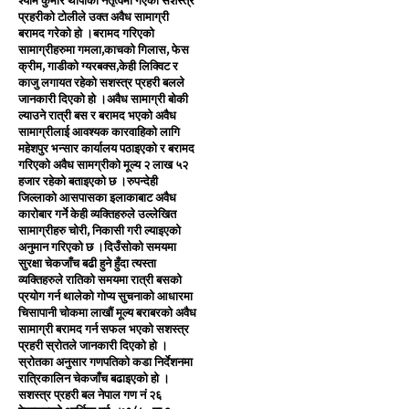
श्याम कुमार थापाको नेतृत्वमा गएको सशस्त्र
प्रहरीको टोलीले उक्त अवैध सामाग्री
बरामद गरेको हो ।बरामद गरिएको
सामाग्रीहरुमा गमला,काचको गिलास, फेस
क्रीम, गाडीको ग्यरबक्स,केही लिक्विट र
काजु लगायत रहेको सशस्त्र प्रहरी बलले
जानकारी दिएको हो ।अवैध सामाग्री बोकी
ल्याउने रात्री बस र बरामद भएको अवैध
सामाग्रीलाई आवश्यक कारवाहिको लागि
महेशपुर भन्सार कार्यालय पठाइएको र बरामद
गरिएको अवैध सामग्रीको मूल्य २ लाख ५२
हजार रहेको बताइएको छ ।रुपन्देही
जिल्लाको आसपासका इलाकाबाट अवैध
कारोबार गर्ने केही व्यक्तिहरुले उल्लेखित
सामाग्रीहरु चोरी, निकासी गरी ल्याइएको
अनुमान गरिएको छ ।दिउँसोको समयमा
सुरक्षा चेकजाँच बढी हुने हुँदा त्यस्ता
व्यक्तिहरुले रातिको समयमा रात्री बसको
प्रयोग गर्न थालेको गोप्य सुचनाको आधारमा
चिसापानी चोकमा लाखौं मूल्य बराबरको अवैध
सामाग्री बरामद गर्न सफल भएको सशस्त्र
प्रहरी स्रोतले जानकारी दिएको हो ।
स्रोतका अनुसार गणपतिको कडा निर्देशनमा
रात्रिकालिन चेकजाँच बढाइएको हो ।
सशस्त्र प्रहरी बल नेपाल गण नं २६