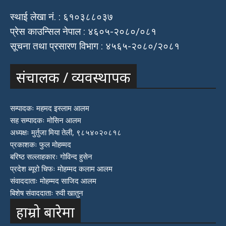
स्थाई लेखा नं. : ६१०३८८०३७
प्रेस काउन्सिल नेपाल : ४६०५-२०८०/०८१
सूचना तथा प्रसारण विभाग : ४५६५-२०८०/२०८१
संचालक / व्यवस्थापक
सम्पादकः महमद इस्लाम आलम
सह सम्पादकः मोसिन आलम
अध्यक्षः मुर्तुजा मिया तेली, ९८५४०२०८१८
प्रकाशकः फुल मोहम्मद
बरिष्ठ सल्लाहकारः गोविन्द हुसेन
प्रदेश ब्यूरो चिफः मोहम्मद कलाम आलम
संवाददाताः मोहम्मद साजिद आलम
बिशेष संवाददाताः रुवी खातुन
हाम्रो बारेमा