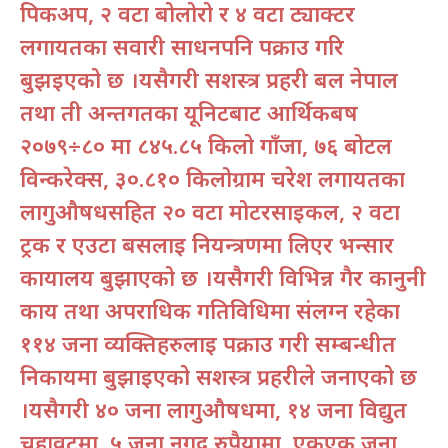
पिकअप, २ वटा बोलोरो र ४ वटा ट्याक्टर
लगायतका सवारी साधनपनि पक्राउ गरि
बुझइएको छ ।यसैगरी सशस्त्र प्रहरी बल नेपाल
तथा ती अन्तर्गतका यूनिटबाट आर्थिकबर्ष
२०७९÷८० मा ८४५.८५ किलो गाँजा, ७६ बोटल
विन्करेक्स, ३०.८१० किलोग्राम चरेश लगायतका
लागुऔषधसहित २० वटा मोटरसाईकल, २ वटा
ट्रक र एउटा बसलाई नियन्त्रणमा लिएर भन्सार
कार्यालय बुझाएको छ ।यसैगरी विभिन्न गैर कानुनी
कार्य तथा अपराधिक गतिविधिमा संलग्न रहेका
११४ जना व्यक्तिहरुलाई पक्राउ गरी सम्बन्धीत
निकायमा बुझाईएको सशस्त्र प्रहरीले जनाएको छ
।यसैगरी ४० जना लागुऔषधमा, १४ जना विद्युत
चुहावटमा, ५ जना नगद रुपैयामा, एकएक जना