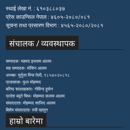
स्थाई लेखा नं. : ६१०३८८०३७
प्रेस काउन्सिल नेपाल : ४६०५-२०८०/०८१
सूचना तथा प्रसारण विभाग : ४५६५-२०८०/२०८१
संचालक / व्यवस्थापक
सम्पादकः महमद इस्लाम आलम
सह सम्पादकः मोसिन आलम
अध्यक्षः मुर्तुजा मिया तेली, ९८५४०२०८१८
प्रकाशकः फुल मोहम्मद
बरिष्ठ सल्लाहकारः गोविन्द हुसेन
प्रदेश ब्यूरो चिफः मोहम्मद कलाम आलम
संवाददाताः मोहम्मद साजिद आलम
बिशेष संवाददाताः रुवी खातुन
हाम्रो बारेमा