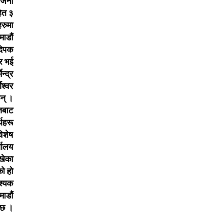
 जना
ित ३
हरुमा
ाडौं
दिपक
र भई
न्द्र
ेश्वर
छन् ।
रतबाट
थहरू
विशेष
यालय
खेका
ो हो
श्यक
ाडौं
 छ ।