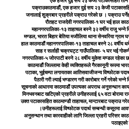
एक हजार दुई सय २३ केजी पटाकासहित तीन
पक्राउकाठमाडौं, एक हजार दुई सय २३ केजी पटाकासह
जनालाई शुक्रबार प्रहरीले पक्राउ गरेको छ । पक्राउ पर्ने
रौतहट राजदेवी नगरपालिका-१ घर भई हाल काठम
महानगरपालिका-१३ ताहाचल बस्ने ३२ वर्षीय राजु भन्ने 
मण्डल, भारत बिहार बेतिया मजौलिया थाना सेनवरिया ग्राम घ
हाल काठमाडौं महानगरपालिका-१३ ताहाचल बस्ने २८ वर्षीय धर्मे
साह र सर्लाही चक्रघट्ट गाउँपालिका- ५ घर भई गोकर्ण
नगरपालिका-५ जोरपाटी बस्ने २८ वर्षीय मुकेश मण्डल रहेका 
काठमाडौं जिल्लामा केही व्यक्तिहरूले गैरकानूनी रूपमा भा
पटाका, भुईचम्पा लगायतका आतिसवाजीजन्य विष्फोटक पदार्
पैठारी गरी ल्याई भण्डारण गरी कारोबार गर्ने गरेको भन्ने 
सूचनाको आधारमा काठमाडौं उपत्यका अपराध अनुसन्धान कार्
मिनभवनबाट खटिएको प्रहरीले उनीहरुलाई ६५ वटा बोरामा रा
उक्त पटाकासहित काठमाण्डौ ताहाचल, मान्टारबाट पक्राउ गरेक
।उनीहरूलाई विष्फोटक पदार्थ सम्बन्धी कसूरमा आव
अनुसन्धान तथा कारवाहीको लागि जिल्ला प्रहरी परिसर काठम
पठाइएको