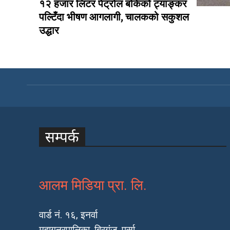
१२ हजार लिटर पेट्रोल बोकेको ट्याङ्कर
पल्टिँदा भीषण आगलागी, चालकको सकुशल
उद्धार
सम्पर्क
आलम मिडिया प्रा. लि.
वार्ड नं. १६, इनर्वा
महागनरपालिका, बिरगंज, पर्सा