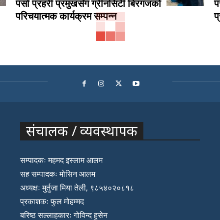
पर्सा प्रहरी प्रमुखसँग ग्रीनसिटी बिरगंजको
प
परिचयात्मक कार्यक्रम सम्पन्न
प
संचालक / व्यवस्थापक
सम्पादकः महमद इस्लाम आलम
सह सम्पादकः मोसिन आलम
अध्यक्षः मुर्तुजा मिया तेली, ९८५४०२०८१८
प्रकाशकः फुल मोहम्मद
बरिष्ठ सल्लाहकारः गोविन्द हुसेन