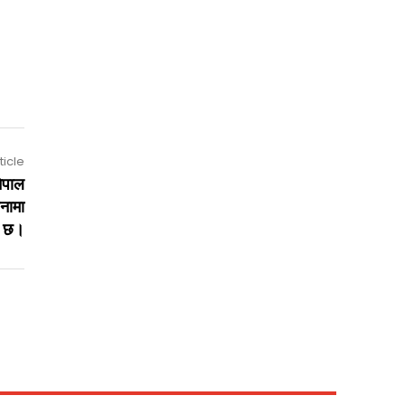
ticle
ेपाल
नामा
ो छ।