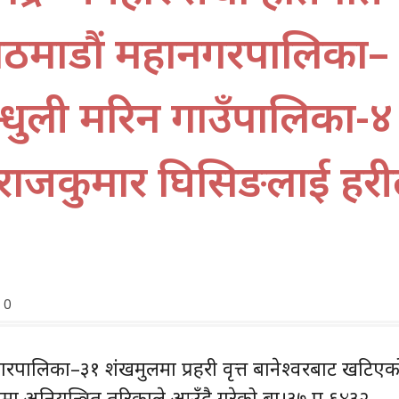
ठमाडाैं महानगरपालिका–
न्धुली मरिन गाउँपालिका-४
ाजकुमार घिसिङलाई प्रहरी
0
रपालिका–३१ शंखमुलमा प्रहरी वृत्त बानेश्वरबाट खटिएक
गतिमा अनियन्त्रित तरिकाले आउँदै गरेको बा।३७ प ६४३२