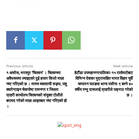
Previous article
Next article
१ असोज, भरतपुर ‘चितवन’ । चितवनमा
हेटौंडा उपमहानगरपालिका-१५ रातोमाटेबाट
अवैधरूपमा ल्याइएको दुई हजार किलो माछा
विभिन्न देशका मुद्रासहित भारत विहार पूर्वी
नष्ट गरिएको छ । मत्स्य व्यवसायी सङ्घ, पशु
चम्पारन पलङवा थाना पसौना-९ बस्ने ४०
क्वारेन्टाइन चेकपोष्ट रामनगर र जिल्ला
वर्षीय रम्भु दासलाई प्रहरीले पक्राउ गरेको
प्रहरी कार्यालय चितवनको संयुक्त टोलीले
छ ।
बरामद गरेको माछा आइतबार नष्ट गरिएको हो
।