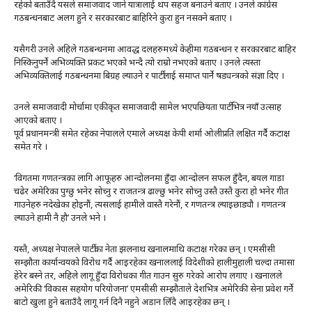
रहेको बताउँदै यसले समाजवाद जाने यात्रालाई थप सहज बनाउने बताए । उनले कांग्रेस
गठबन्धनबाट अलग हुने र सरकारबाट बाहिरिने कुरा हुन नसक्ने बताए ।
यसैगरी उनले अहिले गठबन्धनमा आवद्ध दलहरुमध्ये केहीमा गठबन्धन र सरकारबाट बाहिर
निस्किनुपर्ने अभिव्यक्ति प्रकट भएको भन्दै त्यो राम्रो नभएको बताए । उनले त्यस्ता
अभिव्यक्तिलाई गठबन्धनमा बिग्रह ल्याउने र पार्टीलाई समाप्त पार्ने षड्यन्त्रको संज्ञा दिए ।
उनले समाजवादी मोर्चामा एकीकृत समाजवादी सामेल भएपछियता पार्टीभित्र नयाँ उत्साह
आएको बताए ।
पूर्व प्रधानमन्त्री समेत रहेका नेपालले एमाले अध्यक्ष केपी शर्मा ओलीप्रति लक्षित गर्दै कटाक्ष
समेत गरे ।
‘विगतमा गणतन्त्रका लागि आफूहरु आन्दोलनमा हुँदा आन्दोलन सफल हुँदैन, बयल गाडा
चढेर अमेरिका पुग्छु भनेर सोच्नु र राजतन्त्र ढाल्छु भनेर सोच्नु उस्तै उस्तै कुरा हो भनेर गीत
गाउनेहरु नदेखेका होइनाैं, त्यसलाई हामीले वास्तै गरेनौं, र गणतन्त्र ल्याइछाड्यौ । गणतन्त्र
ल्याउने हामी नै हौ’ उनले भने ।
यस्तै, अध्यक्ष नेपालले पार्टीका नेता झलनाथ खनालमाथि कटाक्ष गरेका छन् । एमसीसी
सम्झौता कार्यान्वयको विरोध गर्दै आइरहेका खनाललाई विदेशीको हालीमुहाली चल्दा तमासा
हेरेर बस्ने तर, अहिले लागू हुँदा विरोधका गीत गाउन सुरु गरेको आरोप लगाए । खनालले
अमेरिकी ‘विकास सहयोग परियोजना’ एमसीसी सम्झौताले देशभित्र अमेरिकी सेना प्रवेश गर्ने
बाटो खुला हुने बताउँदै लागू गर्न दिनै नहुने अडान लिँदै आइरहेका छन् ।