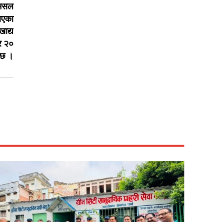
कमसल
 आएका
खाद्य
एर २०
ो छ ।