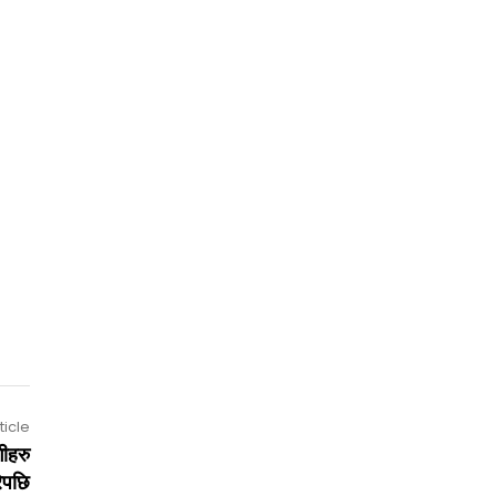
ticle
गीहरु
रेपछि