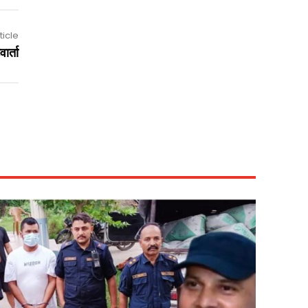
ticle
ार्ता