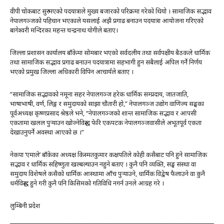
वीपी चोकबाट सुरु भएको पदयात्राले मुख्य बजारको परिक्रमा गरेको थियो । सामाजिक सद्भाव
नेपालगञ्जको पहिचान भएकाले यसलाई अझै प्रगाढ बनाउन पदयात्रा आयोजना गरिएको
बागेश्वरी मन्दिरका महन्त चन्द्रनाथ योगीले बताए।
जिल्ला प्रशासन कार्यालय बाँकेमा सोमबार भएको सर्वदलीय तथा सर्वपक्षीय बैठकले धार्मिक
तथा सामाजिक सद्भाव प्रगाढ बनाउन पदयात्रामा सहभागी हुन सबैलाई अपिल गर्ने निर्णय
भएको प्रमुख जिल्ला अधिकारी विपिन आचार्यले बताए ।
“सामाजिक सद्भावको नमूना सहर नेपालगञ्ज हरेक धार्मिक सम्प्रदाय, जातजाति,
भाषाभाषी, वर्ण, लिङ्ग र समुदायको साझा चौतारी हो,” नेपालगञ्ज उद्योग वाणिज्य सङ्घका
पूर्वअध्यक्ष कृष्णप्रसाद श्रेष्ठले भने, “नेपालगञ्जको शान्त सामाजिक सद्भाव र आपसी
एकतामा खलल पुर्‍याउन खोज्नेविरुद्ध फेरि एकपटक नेपालगञ्जवासीले अभूतपूर्व एकता
देखाउनुपर्ने अवस्था आएको छ ।”
नेकपा ‘एमाले’ बाँकेका अध्यक्ष किस्मतकुमार कक्षपतिले कोही कसैबाट पनि हुने सामाजिक
सद्भाव र धार्मिक सहिष्णुता खल्बल्याउन नहुने बताए । कुनै पनि व्यक्ति, सङ्घ संस्था वा
समुदाय विशेषले कसैको धार्मिक आस्थामा आँच पुर्‍याउने, धार्मिक विद्वेष फैलाउने वा कुनै
धर्मविरुद्ध हुने गरी कुनै पनि किसिमको गतिविधि नगर्न उनले आग्रह गरे ।
लुम्बिनी प्रदेश