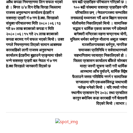
अवैध कपडा नियन्त्रणमा लिन सफल भएको
सय बढी प्रहरीहरु परिचालन गरिएको छ ।
हो । बिगत २/४ दिन देखि सिरहा जिल्लामा
१०० बढी संख्यामा सशस्त्र प्रहरीहरु पनि
राजस्व अनुसन्धान कार्यालय ईटहरी र
परिचालित छन् ।नेपालगञ्जमा सम्भावित
सशस्त्र प्रहरी नं ७ गण हे.क्वा. सिरहाको
तनावलाई मध्यनजर गर्दै आज बिहान सदभाव
संयुक्त परिचालनमा मिति २०८०।०६।१३
र्यालीसमेत निकालिएको थियो । सामाजिक
गते ४० लाख बराबरको कपडा र मिति
सद्भाव र धार्मिक एकता कायम गर्ने उद्देश्यले
२०८०।०६।१५ गते २५ लाख बराबरको
बागेश्वरी मन्दिरका महन्त चन्द्रनाथ योगी,
कपडा बरामद गर्न सफल भएको थियो। उक्त
मुस्लिम धर्मका धर्मगुरु मौलाना अब्दुल जब्बार
गणले नियन्त्रणमा लिएको सामान आबश्यक
मञ्जरीलगायतका धर्मगुरु, नागरिक
कारवाहिको लागी राजस्व अनुसन्धान
समाजका प्रतिनिधि र सर्वसाधारणको
कार्यालय ईटहरीमा बुझाउने प्रकृयामा रहेको
सहभागितामा पदयात्रा निकालिएको हो ।
भन्ने सशस्त्र प्रहरी बल नेपाल नं ७ गण
जिल्ला प्रशासन कार्यालय बाँकेले सोमबार
हे.क्वा सिरहाले जानकारी दिएको छ
मात्र जरुरी सूचना जारी गरी धार्मिक
आस्थामा आँच पुर्याउने, धार्मिक विद्वेष
फैलाउने जस्ता गतिविधि नगर्न र सामाजिक
सन्जालमा पनि एकअर्काविरुद्ध जथाभावी
नलेख्न भनेको थियो । यदि त्यसो गरेमा
स्थानीय प्रशासन ऐन २०२८ तथा प्रचलित
कानुन बमोजिम कडा कारबाही गर्ने चेतावनी
दिएको थियो ।साभार।