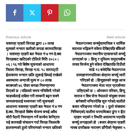
Previous article
Next article
सशस्त्र प्रहरी सिराहा द्धारा ८० लाख
नेपालगञ्जमा कर्फ्युसामाजिक र धार्मिक
मुल्यको भन्सार छलीको कपडा बरामदसिरहा
सदभाव भड्किने संकेत देखिएपछि बाँकेको
। सशस्त्र प्रहरी बल नेपाल नं ७ गण हे.क्वा
नेपालगञ्जमा स्थानीय प्रशासनले कर्फ्यु
सिरहाबाट खटिएको टोलिले मिति २०८०।
लगाएको छ । हिन्दु र मुस्लिम समुदायबीच
०६।१६ गते बिशेष सुचनाको आधारमा
तनाव सिर्जना हुने संकेत देखिएपछि दिउँसो
जिल्ला सिरहा, सिरहा न.पा. १८ तारापट्टी
साढे १२ बजेदेखि नेपालगञ्ज
ईलाकामा भन्सार छलि लुकाई छिपाई राखेको
उपमहानगरपालिका क्षेत्रमा कर्फ्यु जारी
अवस्थामा अन्दाजी मुल्य रु ८० लाख
गरिएको हो ।हिन्दुहरुको समूह आज
बराबरको ७८ पोका कपडा नियन्त्रणमा
नेपालगञ्जमा भेला भएर प्रदर्शनमा
लिएको छ ।पछिल्लो समय नजिकिदै गरेको
उत्रिएको छ । ओमकार परिवार, हिन्दु
चाडपर्वलाई लक्षित गरी तस्करी बढ्न सक्ने
समाज र शिव सेना नेपालले संयुक्त रुपमा
सम्भावनालाई मध्यनजर गरी सुचनाको
बागेश्वरी मन्दिरदेखि सुरु गरेको र्‍यालीले
आधारमा सशस्त्र प्रहरी बल नेपाल नं ७ गण
बजार परिक्रमा गरेको छ । ठूलो संख्यामा
हे.क्वा. सिरहाले बिशेष योजना बनाई अवैध
निस्किएको र्‍यालीमा घरमाथिबाट ढुंगा र ईंटा
चोरी पैठारी नियन्त्रण गर्ने कार्यमा केन्द्रित
प्रहार भएको र स्थिति असामान्य भएपछि
भई कारवाही संचालन गर्दा सिरहा जिल्लाकै
कर्फ्यु लगाइएको हो ।बजार क्षेत्रमा प्रहरी
हालसम्मको ठुलो परिमाणको भन्सार छलिको
नायब उपरीक्षक नारायण डाँगीको नेतृत्वमा ५