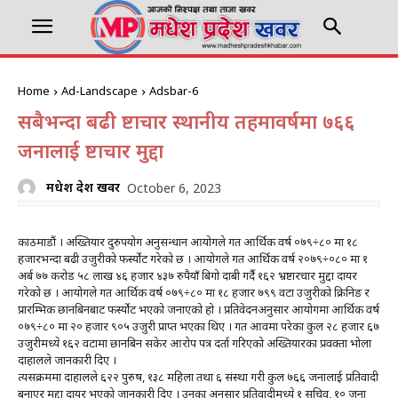
Home
Ad-Landscape
Adsbar-6
सबैभन्दा बढी भ्रष्टाचार स्थानीय तहमावर्षमा ७६६
जनालाई भ्रष्टाचार मुद्दा
मधेश प्रदेश खवर
October 6, 2023
काठमाडौं । अख्तियार दुरुपयोग अनुसन्धान आयोगले गत आर्थिक वर्ष ०७९÷८० मा १८
हजारभन्दा बढी उजुरीको फर्स्योट गरेको छ । आयोगले गत आर्थिक वर्ष २०७९÷०८० मा १
अर्ब ७७ करोड ५८ लाख ४६ हजार ४३७ रुपैयाँ बिगो दाबी गर्दै १६२ भ्रष्टारचार मुद्दा दायर
गरेको छ । आयोगले गत आर्थिक वर्ष ०७९÷८० मा १८ हजार ७९९ वटा उजुरीको क्रिनिङ र
प्रारम्भिक छानबिनबाट फर्स्योट भएको जनाएको हो । प्रतिवेदनअनुसार आयोगमा आर्थिक वर्ष
०७९÷८० मा २० हजार ९०५ उजुरी प्राप्त भएका थिए । गत आवमा परेका कुल २८ हजार ६७
उजुरीमध्ये १६२ वटामा छानबिन सकेर आरोप पत्र दर्ता गरिएको अख्तियारका प्रवक्ता भोला
दाहालले जानकारी दिए ।
त्यसक्रममा दाहालले ६२२ पुरुष, १३८ महिला तथा ६ संस्था गरी कुल ७६६ जनालाई प्रतिवादी
बनाएर मुद्दा दायर भएको जानकारी दिए । उनका अनुसार प्रतिवादीमध्ये १ सचिव, १० जना