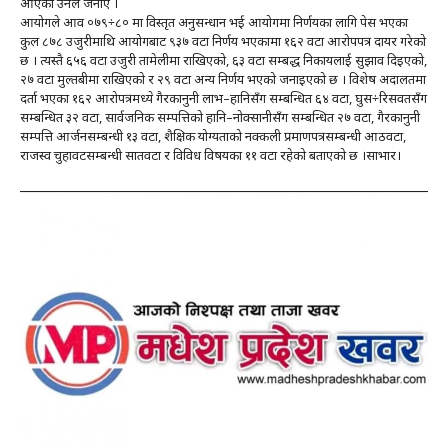
आएको उनले जनाए ।
आयोगले आव ०७९÷८० मा विस्तृत अनुसन्धान भई आयोगमा निर्णयका लागि पेस भएका
कुल ८७८ उजुरीमाथि आयोगबाट ९३७ वटा निर्णय भएकामा १६२ वटा आरोपपत्र दायर गरेको
छ । त्यस्तै ६५६ वटा उजुरी तामेलीमा राखिएको, ६३ वटा सम्बद्ध निकायलाई सुझाव दिइएको,
२७ वटा मुल्तबीमा राखिएको र २९ वटा अन्य निर्णय भएको जनाइएको छ । विशेष अदालतमा
दर्ता भएका १६२ आरोपत्रमध्ये गैरकानुनी लाभ–हानिसँग सम्बन्धित ६४ वटा, घुस÷रिसवतसँग
सम्बन्धित ३२ वटा, सार्वजनिक सम्पत्तिको हानि–नोक्सानीसँग सम्बन्धित २७ वटा, गैरकानुनी
सम्पत्ति आर्जनसम्बन्धी १३ वटा, शैक्षिक योग्यताको नक्कली प्रमाणपत्रसम्बन्धी आठवटा,
राजस्व चुहावटसम्बन्धी सातवटा र विविध विषयका ११ वटा रहेको बताएको छ ।साभार।