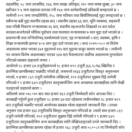
सहसचिव, ५८ जना उपसचिव, १४६ जना शाखा अधिकृत, ११० जना नायब सुब्बा, ३० जना
खरिदार र ४ जना सहायक स्तरका गरी १४४ जना कर्मचारीलाई प्रतिवादी बनाइएको छ ।
त्यसैगरी २०९ जना जनप्रतिनिधि, १९८ जना मतियार तथा बिचौलियालाई मुद्दा लगाइएको छ ।
सबैभन्दा बढी मुद्दा स्थानीय तहका छन् । स्थानीय तहका ६६ वटा, भूमि व्यवस्था, सहकारी
तथा गरिबी निवारण मन्त्रालयका १६ वटा, स्थानीय तहअन्तर्गत शिक्षाको ११ वटा प्रदेश
सरकारअन्तर्गतको भौतिक पूर्वाधार तथा यातायात मन्त्रालयका ७ थान मुद्दा दर्ता भएको छ ।
प्रधानमन्त्री तथा मन्त्रिपरिषद् कार्यालयको एउटा, गृह मन्त्रालयको ५ वटा, स्वास्थ्य, कृषि र
शिक्षा मन्त्रालयकै क्रमशः ४÷४ थान मुद्दा दर्ता भएका छन् । आव २०७९÷०८० मा विशेष
अदालतमा दायर भएका ३४१ मुद्दामध्ये ११४ वटा मुद्दामा कसुर कायम भएको छ । त्यसैगरी
गत आवमा विशेष अदालतबाट भएका २३७ वटा फैसलाउपर सर्वोच्च अदालतमा पुनरावेदन
गरिएको प्रवक्ता दाहालले जनाए ।
आयोगले २८ हजार ६७ उजुरीहरूमध्ये १८ हजार ७९९ उजुरी (६६.९८%) स्क्रिनिङ र
प्रारम्भिक छानबिनबाट फर्छ्यौट गरेको हो, जसमध्ये ११३३ उजुरीउपर विस्तृत अनुसन्धान
भएको, ७ हजार ८६९ उजुरी तामेलीमा राखिएको, १५२ उजुरीउपर सुझाव दिई तामेली
गरिएको र ९ हजार ६४५ उजुरीउपर कानूनबमोजिम अन्य आवश्यक कारबाहीका लागि लेखी
पठाइएको दाहालले बताए ।
अघिल्लो आव ०७८÷७९ बाट सात हजार १६२ उजुरी जिम्मेवारी सरेर आएका थिए ।
कारबाही गर्नुपर्ने कुल उजुरीहरु २८ हजार ६७ वटा रहेकामा त्यसैमध्येबाट १८ हजार ७९९
वटा उजुरीको फर्स्योट भएको आयोगका प्रवक्ता भोला दाहालले जानकारी दिए । उनका
अनुसार एक हजार १३३ उजुरीमाथि विस्तृत अनुसन्धान गरिएको छ ।त्यस्तै सात हजार ८६९
उजुरी तामेली गरिएको, १५२ उजुरीउपर सुझाव दिई तामेली गरिएको र ९ हजार ६४५
उजुरीउपर कानुनबमोजिम अन्य कारबाहीका लागि लेखिपठाइएको उनले जानकारी दिए ।
प्रारम्भिक छानबिनका क्रममा रहेका नौ हजार २६८ उजुरी आव ०८०÷८१ मा जिम्मेवारी सरेर