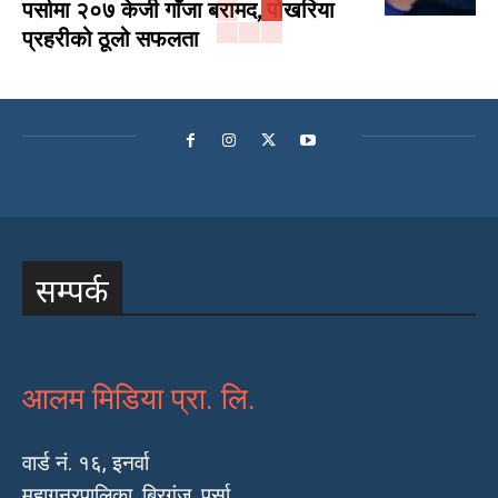
पर्सामा २०७ केजी गाँजा बरामद, पोखरिया
प्रहरीको ठूलो सफलता
सम्पर्क
आलम मिडिया प्रा. लि.
वार्ड नं. १६, इनर्वा
महागनरपालिका, बिरगंज, पर्सा