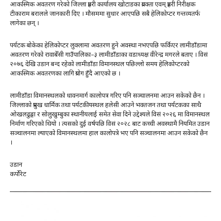
आकस्मिक अवतरण गरेको जिल्ला प्रहरी कार्यालय खोटाङका प्रवक्ता एवम् प्रहरी निरीक्षक
टीकाराम बरालले जानकारी दिए । मौसममा सुधार आएपछि सबै हेलिकोप्टर गन्तव्यतर्फ
लागेका छन् ।
पर्यटक बोकेका हेलिकोप्टर लुक्लामा अवतरण हुने अवस्था नभएपछि फर्किएर लामीडाँडामा
अवतरण गरेको रावाबेँसी गाउँपालिका–३ लामीडाँडाका वडाध्यक्ष वीरेन्द्र मगरले बताए । विसं
२०७६ देखि उडान बन्द रहेको लामीडाँडा विमानस्थल पछिल्लो समय हेलिकोप्टरको
आकस्मिक अवतरणका लागि प्रयोग हुँदै आएको छ ।
लामीडाँडा विमानस्थलको धावनमार्ग कालोपत्र गरिए पनि सञ्चालनमा आउन सकेको छैन ।
जिल्लाको प्रमुख धार्मिक तथा पर्यटकीयस्थल हलेसी आउने भक्तजन तथा पर्यटकका साथै
ओखलढुङ्गा र सोलुखुम्बुका स्थानीयलाई समेत सेवा दिने उद्देश्यले विसं २०२६ मा विमानस्थल
निर्माण गरिएको थियो । त्यसको दुई वर्षपछि विसं २०२८ बाट कच्ची अवस्थामै नियमित उडान
सञ्चालनमा ल्याएको विमानस्थलमा हाल कालोपत्रे भए पनि सञ्चालनमा आउन सकेको छैन
।
उडान
कर्पोरेट