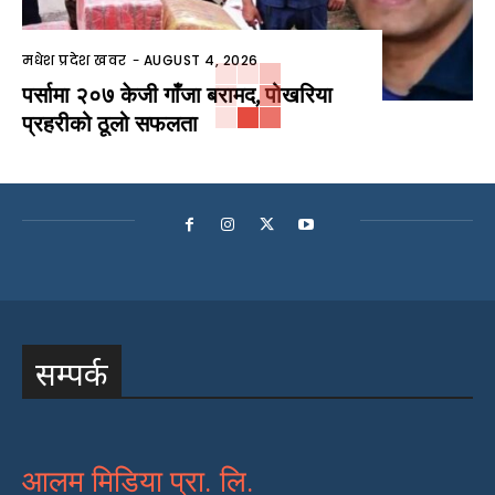
मधेश प्रदेश खवर
-
AUGUST 4, 2026
पर्सामा २०७ केजी गाँजा बरामद, पोखरिया
प्रहरीको ठूलो सफलता
सम्पर्क
आलम मिडिया प्रा. लि.