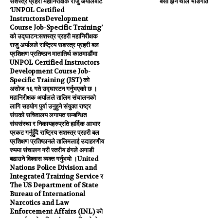
सशस्त्र प्रहरी महानिरीक्षक राजु अर्यालबाट
बेसी झर्न थाले भेडिगोठ
‘UNPOL Certified
InstructorsDevelopment
Course Job-Specific Training’
को उद्घाटन:सशस्त्र प्रहरी महानिरीक्षक
राजु अर्यालले राष्ट्रिय सशस्त्र प्रहरी बल
प्रशिक्षण प्रतिष्ठान मातातिर्थ काठमाडौंमा
UNPOL Certified Instructors
Development Course Job-
Specific Training (JST) को
असोज १६ गते उद्घारटन गर्नुभएको छ ।
महानिरीक्षक अर्यालले तालिम संचालनको
लागि सहयोग पुर्या उनुहुने संयुक्त राष्ट्र
संघको सचिवालय लगायत सम्बन्धित
संघसंस्था र निकायहरुप्रति हार्दिक आभार
प्रकट गर्नुहुँदै राष्ट्रिय सशस्त्र प्रहरी बल
प्रशिक्षण प्रतिष्ठानले तालिमलाई उदाहरणीय
रुपमा संचालन गरी स्तरीय ढंगले अगाडी
बढाउने विश्वास व्यक्त गर्नुभयो ।United
Nations Police Division and
Integrated Training Service र
The US Department of State
Bureau of International
Narcotics and Law
Enforcement Affairs (INL) को