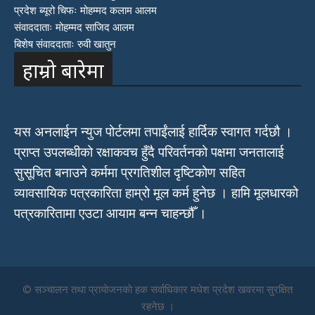
प्रदेश ब्यूरो चिफः मोहम्मद कलाम आलम
संवाददाताः मोहम्मद साजिद आलम
बिशेष संवाददाताः रुवी खातुन
हाम्रो बारेमा
यस अनलाईन न्युज पोर्टलमा तपाईंलाई हार्दिक स्वागत गर्दछौ ।
प्राप्त उपलब्धीको रक्षाकवच हुँदै परिवर्तनको पक्षमा जनतालाई
सुसूचित बनाउने कर्ममा प्रगतिशील दृष्टिकोण सहित
व्यावसायिक पत्रकारिता हाम्रो मूल कर्म हुनेछ । हामि मूलधारको
पत्रकारितामा एउटा आयाम बन्न चाहन्छौँ ।
© सञ्चालन तथा प्रायाेजनकाे हक सर्वाधिकार मधेश प्रदेश खवरमा सुरक्षित
रहनेछ ।