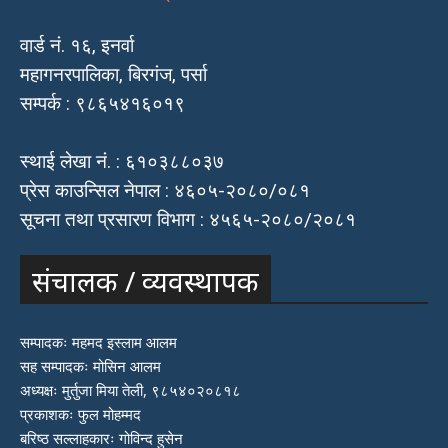
वार्ड नं. १६, इनर्वा
महागनरपालिका, बिरगंज, पर्सा
सम्पर्क : ९८६५४१६०१९
स्थाई लेखा नं. : ६१०३८८०३७
प्रेस काउन्सिल नेपाल : ४६०५-२०८०/०८१
सूचना तथा प्रसारण विभाग : ४५६५-२०८०/२०८१
संचालक / व्यवस्थापक
सम्पादकः महमद इस्लाम आलम
सह सम्पादकः मोसिन आलम
अध्यक्षः मुर्तुजा मिया तेली, ९८५४०२०८१८
प्रकाशकः फुल मोहम्मद
बरिष्ठ सल्लाहकारः गोविन्द हुसेन