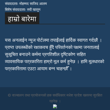
संवाददाताः मोहम्मद साजिद आलम
बिशेष संवाददाताः रुवी खातुन
हाम्रो बारेमा
यस अनलाईन न्युज पोर्टलमा तपाईंलाई हार्दिक स्वागत गर्दछौ ।
प्राप्त उपलब्धीको रक्षाकवच हुँदै परिवर्तनको पक्षमा जनतालाई
सुसूचित बनाउने कर्ममा प्रगतिशील दृष्टिकोण सहित
व्यावसायिक पत्रकारिता हाम्रो मूल कर्म हुनेछ । हामि मूलधारको
पत्रकारितामा एउटा आयाम बन्न चाहन्छौँ ।
© सञ्चालन तथा प्रायाेजनकाे हक सर्वाधिकार मधेश प्रदेश खवरमा सुरक्षित
रहनेछ ।