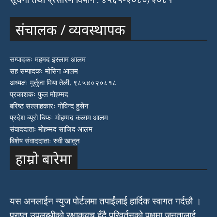
संचालक / व्यवस्थापक
सम्पादकः महमद इस्लाम आलम
सह सम्पादकः मोसिन आलम
अध्यक्षः मुर्तुजा मिया तेली, ९८५४०२०८१८
प्रकाशकः फुल मोहम्मद
बरिष्ठ सल्लाहकारः गोविन्द हुसेन
प्रदेश ब्यूरो चिफः मोहम्मद कलाम आलम
संवाददाताः मोहम्मद साजिद आलम
बिशेष संवाददाताः रुवी खातुन
हाम्रो बारेमा
यस अनलाईन न्युज पोर्टलमा तपाईंलाई हार्दिक स्वागत गर्दछौ ।
प्राप्त उपलब्धीको रक्षाकवच हुँदै परिवर्तनको पक्षमा जनतालाई