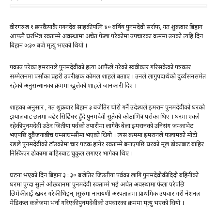
वीरगञ्ज १ छपकैयाकै गगनदेव साहकी पत्नि ४० वर्षिय पुनमदेवी सर्राफ, गत शुक्रबार बिहान
आफनै घरभित्र रक्ताम्मे अवस्थामा अचेत फेला परेकोमा उपचारका क्रममा उनको त्यहि दिन
बिहान ७:३० बजे मृत्यु भएको थियो ।
पक्राउ परेका इमरानले पुनमदेवीको हत्या आफैंले गरेको स्ववीकार गरिसकेको पत्रकार
सम्मेलनमा पर्साका प्रहरी उपरीक्षक कोमल शाहले बतााए । उनले लागुपदार्थको दुर्व्यसनसमेत
रहेको अनुसन्धानका क्रममा खुलेको शाहले जानकारी दिए ।
शाहका अनुसार , गत शुक्रबार बिहान ३ बजेतिर चोरी गर्ने उदेश्यले इमरान पुनमदेवीको घरको
झयालबाट छतमा चढेर सिढिंघर हुँदै पुनमदेवी सुतेको कोठाभित्र पसेका थिए । घरमा एक्लै
रहेकी पुनमदेवी उठेर जितीया पर्वको तयारीमा लागेकै बेला इमरानको उनिसंग जम्काभेट
भएपछि दुवैजनाबीच घम्साघम्सीमा भएको थियो । त्यस क्रममा इमरानले फलामको मोटो
रडले पुनमदेवीको टाँउकोमा चार पटक हानेर रक्ताम्मे बनाएपछि घरको मूल ढोकाबाट बाहिर
निस्किएर ढोकामा बाहिरबाट चुकुल लगाएर भागेका थिए ।
घटना भएकाे दिन बिहान ३ : ३० बजेतिर जिउतीया पर्वका लागि पुनमदेवीकी दिदी बहिनीको
घरमा पुग्दा सुत्ने ओछ्यानमा पुनमदेवी रक्ताम्मे भई अचेत अवस्थामा फेला परेपछि
छिमेकीलाई खबर गरेकी थिइन् ।सुरुमा नारायणी अस्पतालमा प्राथमिक उपचार गरी नेशनल
मेडिकल कलेजमा भर्ना गरिएकी पुनमदेवीको उपचारका क्रममा मृत्यु भएको थियो ।