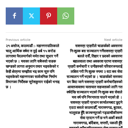
Previous article
Next article
२१ असोज, काठमाडौं :- महानगरपालिकाले
सशस्त्र प्रहरीले चाडपर्वको अवसरमा
चालु आर्थिक वर्षमा रु दुई अर्ब १५ करोड
निःशुल्क बस सञ्चालन गर्नेसशस्त्र प्रहरी
लागतमा पैदलमार्गको मर्मत तथा सुधार गर्ने
बलले दसैँ, तिहार र छठको अवसरमा
भएको छ । यसका लागि सबैजसो सडक
बहालवाला तथा अवकाश प्राप्त सशस्त्र
खण्डको लागत अनुमान तयार भइसकेको र
प्रहरी कर्मचारी र उनीहरुको परिवारजनलाई
केही क्षेत्रमा सम्झौता भइ काम सुरु पनि
लक्षित गरी निःशुल्क रुपमा २ वटा बस सेवा
भइसकेको महानगरका सार्वजनिक निर्माण
सञ्चालन गर्ने भएको छ । चाडपर्वको समयमा
विभागका निर्देशक सुरेशकुमार राईको भनाइ
घर बिदा जाने सशस्त्र प्रहरी कर्मचारीहरुको
छ ।
आवतजावतमा यातायात सहजताको लागि गत
वर्षदेखि सञ्चालन भएको निःशुल्क बस सेवाले
यस वर्ष पनि निरन्तरता पाउने भएको हो ।
सशस्त्र प्रहरी प्रधान कार्यालयबाट छुट्ने
एउटा बसले काठमाडौँ, नारायणगढ, बुटवल,
भालुवाङ हुँदै कञ्चनपुरको गड्डाचौकीसम्म
सेवा प्रदान गर्ने छ भने अर्को बसले
नारायणगढ, बर्दिबास, सप्तरी, पकली हुँदै