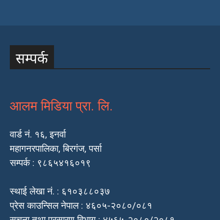
सम्पर्क
आलम मिडिया प्रा. लि.
वार्ड नं. १६, इनर्वा
महागनरपालिका, बिरगंज, पर्सा
सम्पर्क : ९८६५४१६०१९
स्थाई लेखा नं. : ६१०३८८०३७
प्रेस काउन्सिल नेपाल : ४६०५-२०८०/०८१
सूचना तथा प्रसारण विभाग : ४५६५-२०८०/२०८१